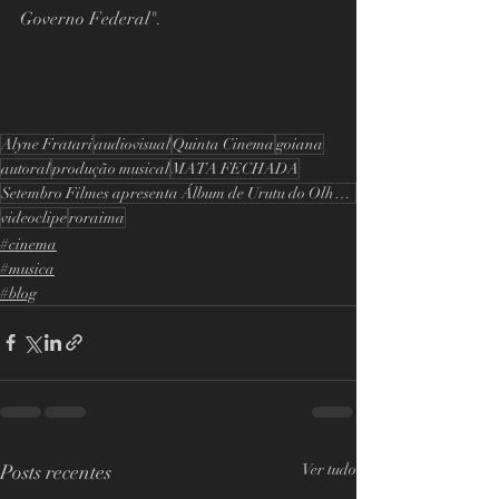
Governo Federal".
Alyne Fratari
audiovisual
Quinta Cinema
goiana
autoral
produção musical
MATA FECHADA
Setembro Filmes apresenta Álbum de Urutu do Olho Fundo
videoclipe
roraima
#cinema
#musica
#blog
Posts recentes
Ver tudo