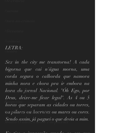
#tv-crimeia
#saraus
#toca-no-crimeia
#literatura
#crimeia
LETRA:
#teatro
#cinema
Sex in the city me transtorna! A cada 
bigorna que cai n'água morna, uma 
#musica
corda segura o calhorda que namora 
#circo
minha nora e chora pra ir embora na 
hora do jornal Nacional. "Óh Ego, por 
Guia Da Cultura
Deus, deixe-me ficar legal". As 4 ou 5 
Boogarins
horas que separam as cidades ou torres, 
ou pilares ou horrores ou mares ou cores. 
Orquestra Sinfônica UFG
Sendo assim, já paguei o que devia a mim.
Mostra O amor, a morte e as paixões