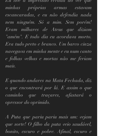
Eu tive a impressão errada ao ver que 
minhas próprias armas estavam 
escancaradas, e eu não defendia nada 
nem ninguém. Só a mim. Sem porém! 
Eram milhares de Ateus que diziam 
"amém". E todo dia eu acordava morto. 
Era tudo preto e branco. Um barco cinza 
navegava em minha mente e eu num canto 
e folhas velhas e mortas não me feriam 
mais.
E quando andares na Mata Fechada, diz 
o que encontrará por lá. E assim o que 
caminho que traçares, afastará o 
opressor do oprimido. 
A Puta que pariu pariu mais um: vejam 
que sorte! O filho da puta veio saudável, 
bonito, escuro e pobre. Afinal, escuro e 