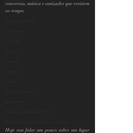
#tv-crimeia
conversas, música e amizades que resistem 
ao tempo.
#saraus
#toca-no-crimeia
#literatura
#crimeia
#teatro
#cinema
#musica
#circo
Guia Da Cultura
Boogarins
Orquestra Sinfônica UFG
Mostra O amor, a morte e as paixões
Hoje vou falar um pouco sobre um lugar 