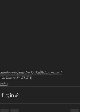
Simão
#blog
Bar Do KUKa
Relato pessoal
Vai Tomar No KUKA
#blog