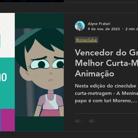
Alyne Fratari
9 de nov. de 2023
2 min d
#cineclube
Vencedor do G
Melhor Curta-
Animação
Nesta edição do cineclube 
curta-metragem - A Menina
papo é com Iuri Moreno,...