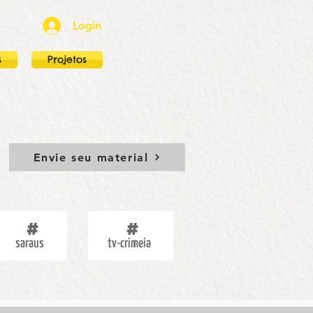
Login
s
Projetos
Envie seu material
saraus
tv-crimeia