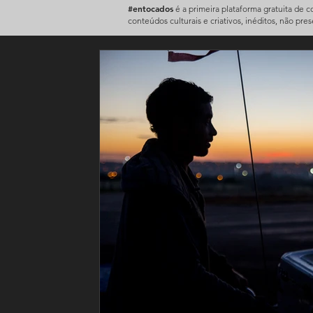
#entocados
é a primeira plataforma gratuita de 
conteúdos culturais e criativos, inéditos, não pre