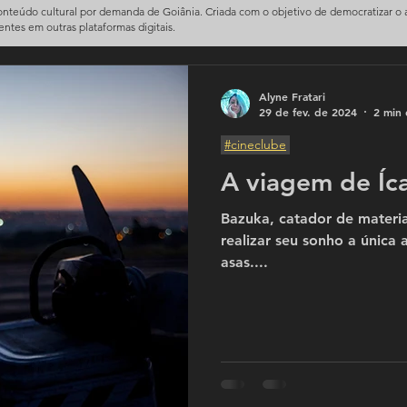
conteúdo cultural por demanda de Goiânia. Criada com o objetivo de democratizar o
sentes em outras plataformas digitais.
Alyne Fratari
29 de fev. de 2024
2 min 
#cineclube
A viagem de Íc
Bazuka, catador de materiai
realizar seu sonho a única a
asas....