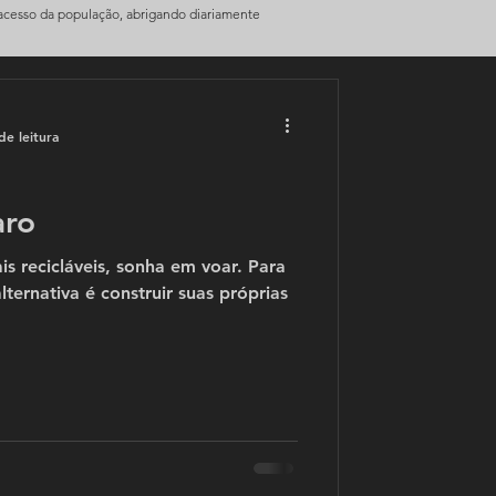
 acesso da população, abrigando diariamente
de leitura
aro
s recicláveis, sonha em voar. Para
lternativa é construir suas próprias