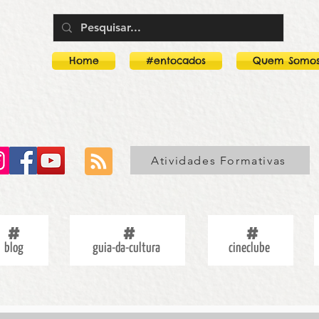
Home
#entocados
Quem Somo
Atividades Formativas
blog
guia-da-cultura
cineclube