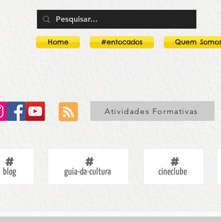
Home
#entocados
Quem Somo
Atividades Formativas
blog
guia-da-cultura
cineclube