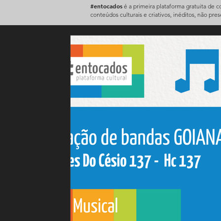
#entocados
é a primeira plataforma gratuita de 
conteúdos culturais e criativos, inéditos, não pre