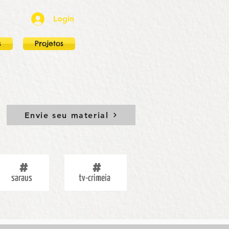
Login
s
Projetos
Envie seu material
saraus
tv-crimeia