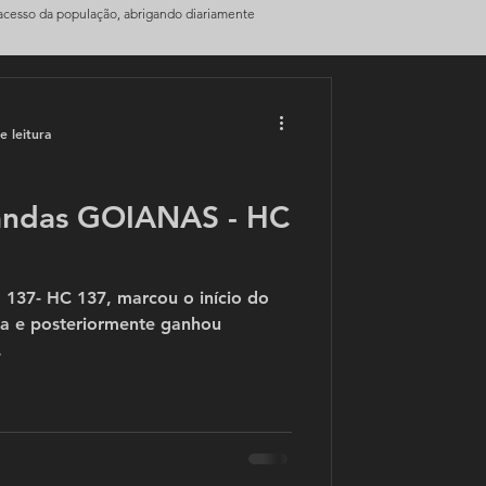
 acesso da população, abrigando diariamente
e leitura
bandas GOIANAS - HC
 137- HC 137, marcou o início do
ia e posteriormente ganhou
.