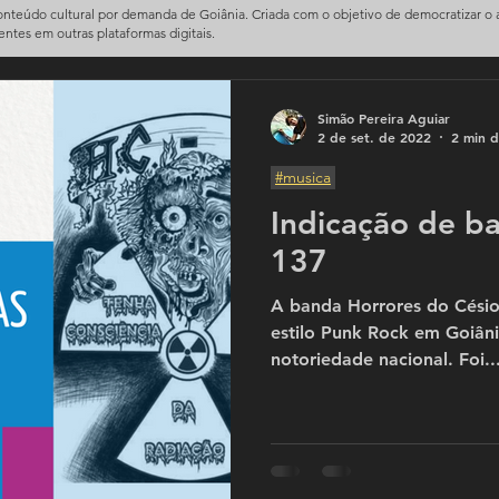
conteúdo cultural por demanda de Goiânia. Criada com o objetivo de democratizar o
sentes em outras plataformas digitais.
Simão Pereira Aguiar
2 de set. de 2022
2 min d
#musica
Indicação de 
137
A banda Horrores do Césio
estilo Punk Rock em Goiân
notoriedade nacional. Foi..