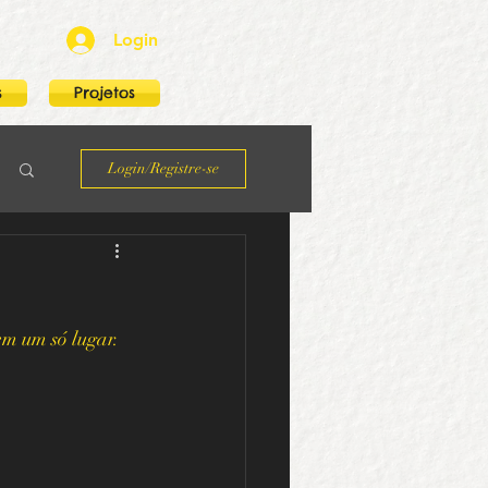
Login
s
Projetos
Login/Registre-se
em um só lugar.