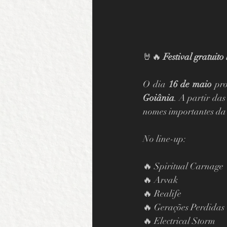
🤘🔥 
Festival gratuit
O dia 
16 de maio
 pro
Goiânia
. A partir das
nomes importantes da
No line-up:
🔥 Spiritual Carnage
🔥 Arvak
🔥 Realife
🔥 Gerações Perdidas
🔥 Electrical Storm