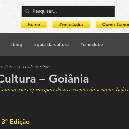
Home
#entocados
Quem Somo
#blog
#guia-da-cultura
#cineclube
ar
12 de mai.
11 min de leitura
toca-no-crimeia
#literatura
#crimeia
#teatro
Cultura – Goiânia
Goiânia com os principais shows e eventos da semana. Tudo 
rco
Guia Da Cultura
Boogarins
Mostra O amor, a morte e as paixões
 3° Edição