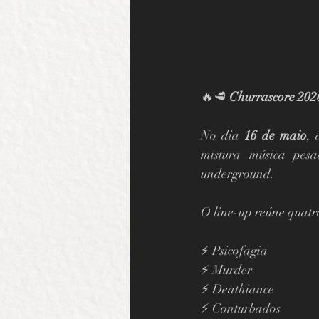
🔥🥩 
Churrascore 2026
No dia 
16 de maio
, 
mistura música pesa
underground.
O line-up reúne quatr
⚡ Psicofagia
⚡ Murder
⚡ Deathiance
⚡ Conturbados