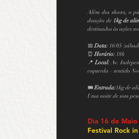
Além dos shows, o pú
doação de 
1kg de ali
destinados às ações soc
📅 
Data:
 16/05 (sábad
⏰ 
Horário:
 18h
📍 
Local:
 Av. Indepe
esquerda – sentido N
🎟️ 
Entrada:
1kg de al
Uma noite de som pesa
Dia 16 de Maio
Festival Rock i