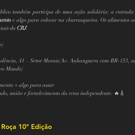
blico também participa de uma ação solidária: a entrada 
mento
 e algo para colocar na churrasqueira. Os alimentos a
iais do 
CRJ
.
o)
ndência, 41 – Setor Morais(Av. Anhanguera com BR-153, ant
ovo Mundo)
imento + algo para assar
do, união e fortalecimento da cena independente. 🔥🎸
n Roça 10° Edição