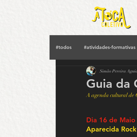
#todos
#atividades-formativas
Simão Pereira Agui
#tv-crimeia
#saraus
#
Guia da 
A agenda cultural de 
#cinema
#musica
#ci
Dia 16 de Maio
Orquestra Sinfônica UFG
Aparecida Rock