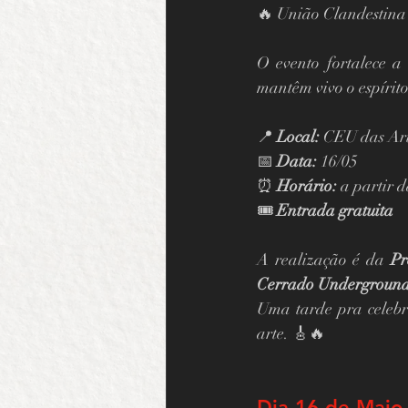
🔥 União Clandestina
O evento fortalece a
mantêm vivo o espírit
📍 
Local:
 CEU das Art
📅 
Data:
 16/05
⏰ 
Horário:
 a partir 
🎟️ 
Entrada gratuita
A realização é da 
Pr
Cerrado Underground,
Uma tarde pra celebra
arte. 🎸🔥
Dia 16 de Maio