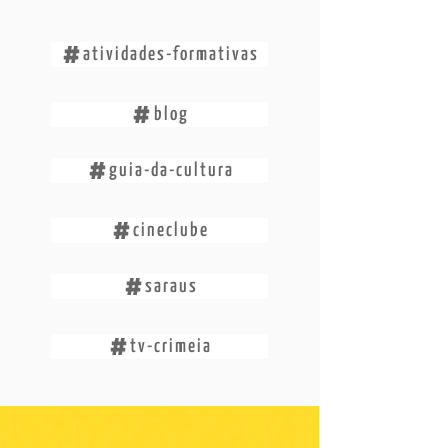
atividades-formativas
blog
guia-da-cultura
cineclube
saraus
tv-crimeia