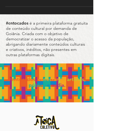
Edição 🤘🔥 Festival gratuito leva o peso do
underground ao CEU das Artes em Aparecida O
dia 16 de maio promete ser de muita distorção,
energia e resistência cultural em Aparecida de
Goiânia. A partir das 16h, o CEU das Artes
#entocados
é a primeira plataforma gratuita
Cidade Vera Cruz recebe um festival gratuito
de conteúdo cultural por demanda de
reunindo nomes importantes da cena
Goiânia. Criada com o objetivo de
underground local. No line-up: 🔥 Spiritual Ca
democratizar o acesso da população,
abrigando diariamente conteúdos culturais
e criativos, inéditos, não presentes em
outras plataformas digitais.
#entocados.
conectando
artistas,
público
e
mídia.