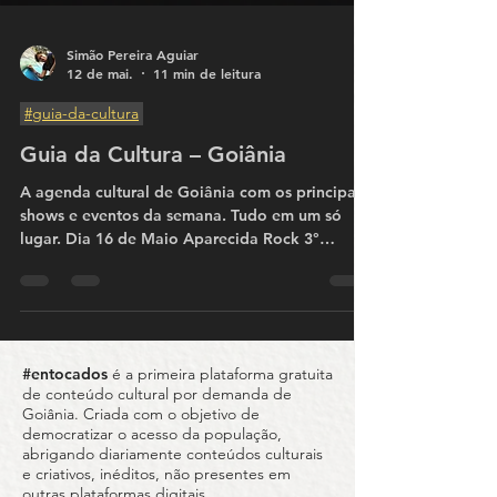
Simão Pereira Aguiar
12 de mai.
11 min de leitura
#guia-da-cultura
Guia da Cultura – Goiânia
A agenda cultural de Goiânia com os principais
shows e eventos da semana. Tudo em um só
lugar. Dia 16 de Maio Aparecida Rock 3°
Edição 🤘🔥 Festival gratuito leva o peso do
underground ao CEU das Artes em Aparecida O
dia 16 de maio promete ser de muita distorção,
energia e resistência cultural em Aparecida de
Goiânia. A partir das 16h, o CEU das Artes
#entocados
é a primeira plataforma gratuita
Cidade Vera Cruz recebe um festival gratuito
de conteúdo cultural por demanda de
reunindo nomes importantes da cena
Goiânia. Criada com o objetivo de
underground local. No line-up: 🔥 Spiritual Ca
democratizar o acesso da população,
abrigando diariamente conteúdos culturais