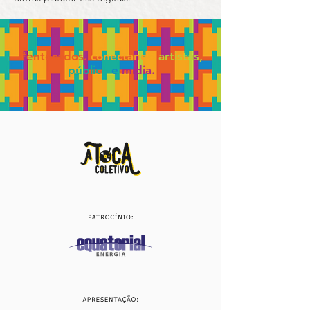
e criativos, inéditos, não presentes em
outras plataformas digitais.
#entocados.
conectando
artistas,
público
e
mídia.