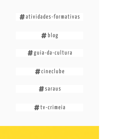
atividades-formativas
blog
guia-da-cultura
cineclube
saraus
tv-crimeia