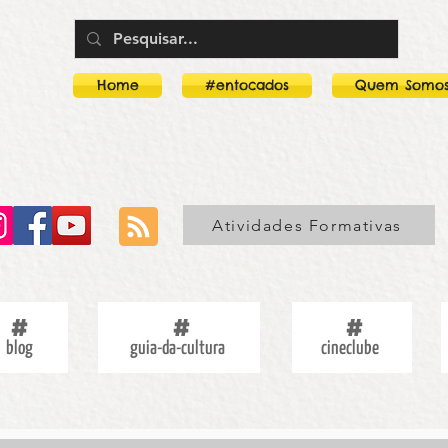
Home
#entocados
Quem Somo
Atividades Formativas
blog
guia-da-cultura
cineclube