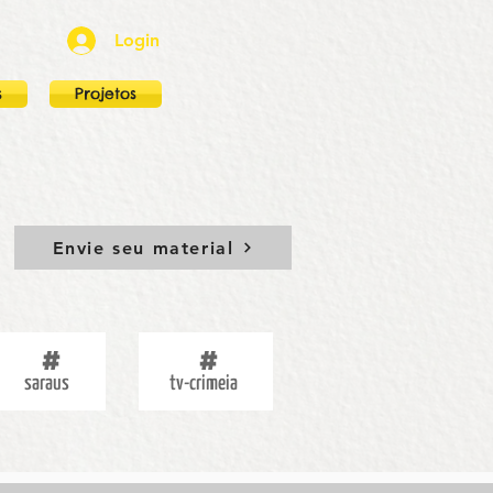
Login
s
Projetos
Envie seu material
saraus
tv-crimeia