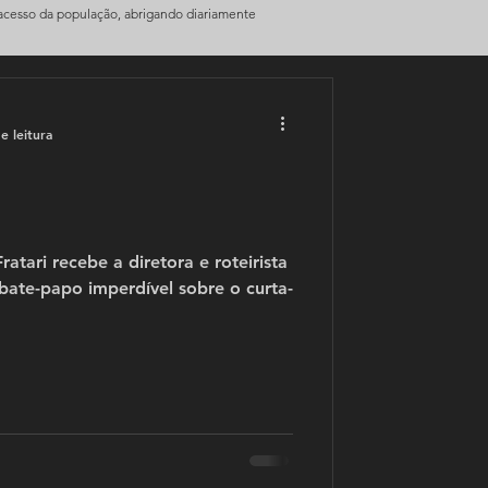
 acesso da população, abrigando diariamente
e leitura
ratari recebe a diretora e roteirista
ate-papo imperdível sobre o curta-