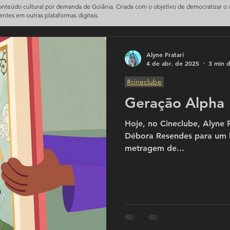
conteúdo cultural por demanda de Goiânia. Criada com o objetivo de democratizar o
sentes em outras plataformas digitais.
Alyne Fratari
4 de abr. de 2025
3 min d
#cineclube
Geração Alpha
Hoje, no Cineclube, Alyne F
Débora Resendes para um b
metragem de...