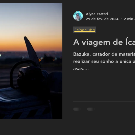
Alyne Fratari
29 de fev. de 2024
2 min 
#cineclube
A viagem de Íc
Bazuka, catador de materiai
realizar seu sonho a única a
asas....