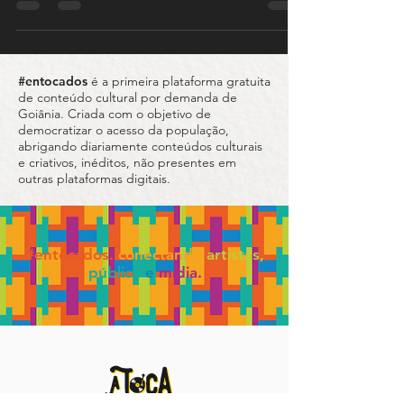
pólenlítico) Como é bom sentir a natureza em
todo o seu "silêncio"... As folhas brincam de...
#entocados
é a primeira plataforma gratuita
de conteúdo cultural por demanda de
Goiânia. Criada com o objetivo de
democratizar o acesso da população,
abrigando diariamente conteúdos culturais
e criativos, inéditos, não presentes em
outras plataformas digitais.
#entocados.
conectando
artistas,
público
e
mídia.