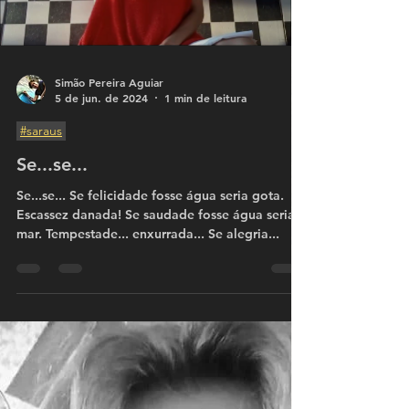
Simão Pereira Aguiar
5 de jun. de 2024
1 min de leitura
#saraus
Se...se...
Se...se... Se felicidade fosse água seria gota.
Escassez danada! Se saudade fosse água seria
mar. Tempestade... enxurrada... Se alegria...