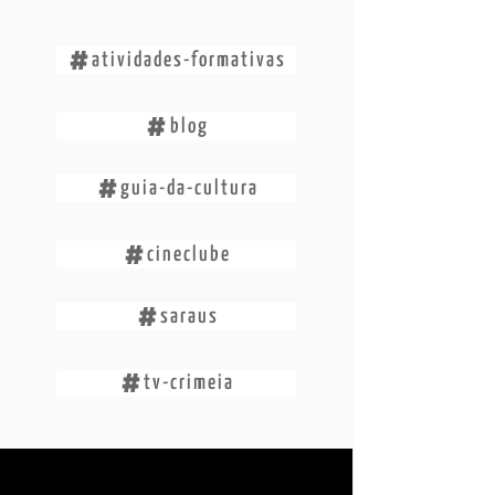
atividades-formativas
blog
guia-da-cultura
cineclube
saraus
tv-crimeia