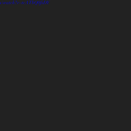
om/watch?v=tcATbQ0fsDY