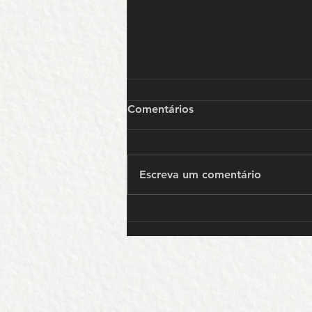
Comentários
Escreva um comentário
Quando o Rock Encontrou o
Cinema: Músicas que Saíram
das Telas Direto para a
História