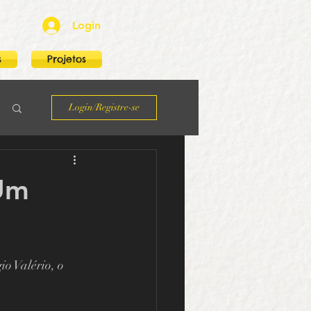
Login
s
Projetos
Login/Registre-se
"Um
o Valério, o 