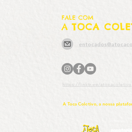
FALE COM
A
TOCA COLE
entocados@atocaco
https://linktr.ee/atocacoletivo
A Toca Coletivo, a nossa platafo