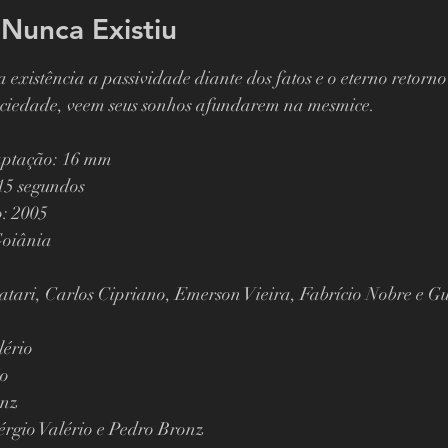
Nunca Existiu
 existência a passividade diante dos fatos e o eterno retorn
sociedade, veem seus sonhos afundarem na mesmice.  
aptação: 16 mm 
15 segundos  
05                 
Goiânia 
ratari, Carlos Cipriano, Emerson Vieira, Fabrício Nobre e G
ério 
o 
nz 
rgio Valério e Pedro Bronz 