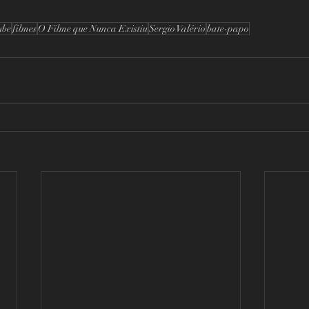
ube
filmes
O Filme que Nunca Existiu
Sergio Valério
bate-papo