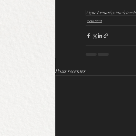
Alyne Fratari
goiano
cinecl
#cinema
Posts recentes