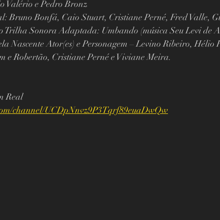
io Valério e Pedro Bronz 
l: Bruno Bonfá, Caio Stuart, Cristiane Perné, Fred Valle, G
rio Trilha Sonora Adaptada: Umbando (música Seu Levi de A
ela Nascente Ator(es) e Personagem – Levino Ribeiro, Hélio F
m e Robertão, Cristiane Perné e Viviane Meira.
m Real
e.com/channel/UCDpNnvz9P3Tqrf89euaDwQw