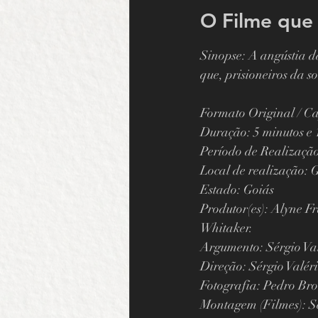
O Filme que 
Sinopse: A angústia da
que, prisioneiros da 
Formato Original / C
Duração: 5 minutos e 
Período de Realização: 20
Local de realização: 
Estado: Goiás 
Produtor(es): Alyne F
Whitaker. 
Argumento: Sérgio Val
Direção: Sérgio Valéri
Fotografia: Pedro Bro
Montagem (Filmes): Sé