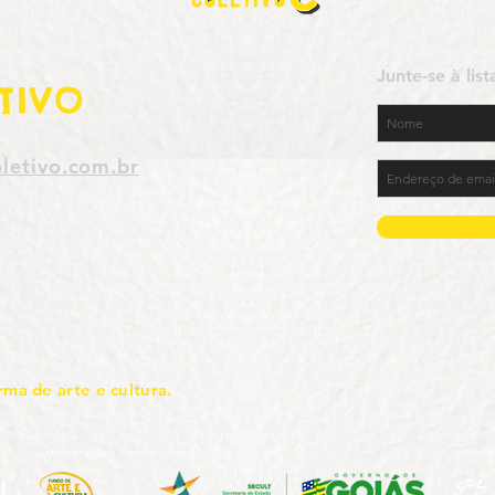
Junte-se à lis
TIVO
letivo.com.br
rma de arte e cultura.