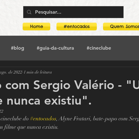
Home
#entocados
Quem Somo
#blog
#guia-da-cultura
#cineclube
ago. de 2022
1 min de leitura
toca-no-crimeia
#literatura
#crimeia
#teatro
com Sergio Valério - 
e nunca existiu".
rco
Guia Da Cultura
Boogarins
22
cineclube do 
#entocados
, Alyne Fratari, bate-papo com Sergi
Mostra O amor, a morte e as paixões
m filme que nunca existiu.