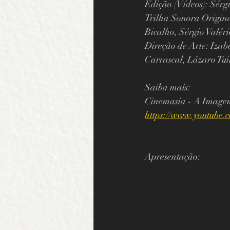
Edição (Vídeos): Sérg
Trilha Sonora Origina
Bicalho, Sérgio Valé
Direção de Arte: Izab
Carrascal, Lázaro Tui
Saiba mais: 
Cinemasia - A Image
https://www.youtub
Apresentação: