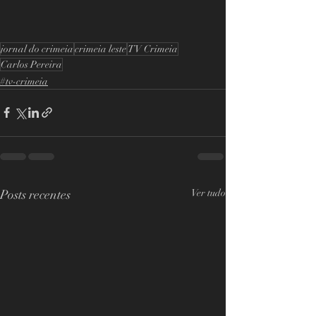
jornal do crimeia
crimeia leste
TV Crimeia
Carlos Pereira
#tv-crimeia
Posts recentes
Ver tudo