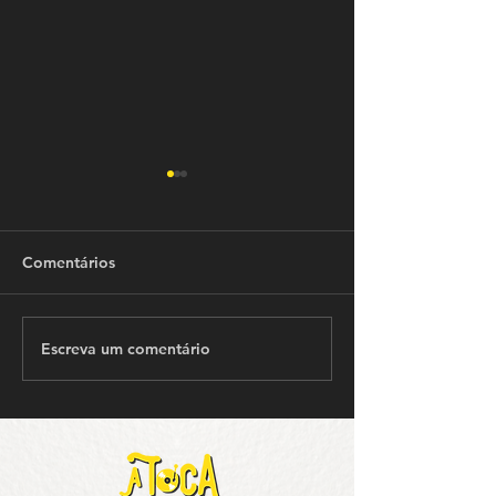
Comentários
Escreva um comentário
Resgate do Jornal
Resgate do Jorn
Crimeia
Crimeia