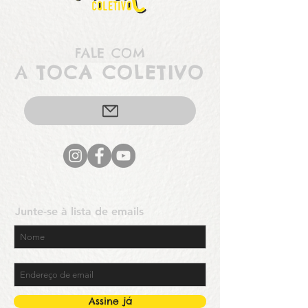
FALE COM
A
TOCA COLETIVO
Junte-se à lista de emails
Assine já