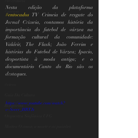
#tv-crimeia
Nesta edição da plataforma 
#saraus
#entocados
 TV Crimeia de resgate do 
#toca-no-crimeia
Jornal Crimeia, contamos história da 
importância do futebol de várzea na 
#literatura
formação cultural da comunidade: 
#crimeia
Valdeir, The Flash; João Ferrim e 
histórias do Futebol de Várzea; Ipacio, 
#teatro
desportista à moda antiga; e o 
#cinema
documentário Canto do Rio são os 
destaques.
#musica
#circo
Guia Da Cultura
https://www.youtube.com/watch?
Boogarins
v=Svvrr_HRTJs
Orquestra Sinfônica UFG
Mostra O amor, a morte e as paixões