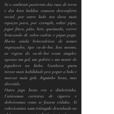
Se o ambiente poeirento das ruas de terra 
e dos lotes baldios causava desconforto 
social, por outro lado nos dava mais 
espaços para, por exemplo, soltar pipa, 
jogar finca, pião, bete, queimada, correr 
brincando de salva-cadeia e pique-pega. 
Havia ainda brincadeiras de nomes 
engraçados, tipo cu-de-boi. Isso mesmo, 
as regras do cu-de-boi eram simples: 
apenas um gol, um goleiro e um monte de 
jogadores na linha. Ganhava quem 
tivesse mais habilidade pra pegar a bola e 
marcar mais gols. Joguinho besta, mas 
divertido.
Outro jogo besta era o dinheirinho. 
Catávamos carteiras de cigarro e 
dobrávamos como se fossem cédulas. Aí 
colocávamos num triângulo desenhado no 