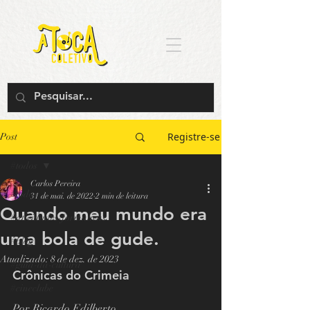
Registre-se
Post
#todos
Carlos Pereira
#todos
31 de mai. de 2022
2 min de leitura
Quando meu mundo era
#atividades-formativas
uma bola de gude.
#blog
Atualizado:
8 de dez. de 2023
#guia-da-cultura
Crônicas do Crimeia
#cineclube
Por Ricardo Edilberto 