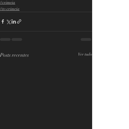
#crimeia
#tv-crimeia
Posts recentes
Ver tudo