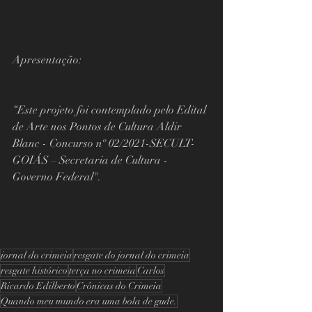
Apresentação:  
“Este projeto foi contemplado pelo Edital 
de Arte nos Pontos de Cultura Aldir 
Blanc - Concurso nº 02/2021-SECULT-
GOIÁS – Secretaria de Cultura - 
Governo Federal".
jornal do crimeia
resgate do jornal do crimeia
resgate histórico
terça no crimeia
Carlos
Ricardo Edilberto
Crônicas do Crimeia
Quando meu mundo era uma bola de gude.