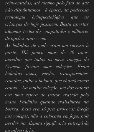
reinventadas, até mesmo pelo fato de que 
não dispúnhamos,  à época, da poderosa 
tecnologia brinquedológica que as 
crianças de hoje possuem. Basta apertar 
algumas teclas do computador e milhares 
de opções aparecem.
As bolinhas de gude eram um sucesso à 
parte. Há pouco mais de 30 anos, 
acredito que todos os meus amigos do 
Crimeia faziam suas coleções. Eram 
bolinhas azuis, verdes, transparentes, 
rajadas, tinha a bolona, que chamávamos 
catoio... Na minha coleção, um dos catoios 
era uma esfera de trator, trazida pelo 
mano Paulinho quando trabalhava na 
Sotreq. Essa era só pra provocar inveja 
nos colegas, não a colocava em jogo, pois 
perder na disputa significaria entregá-la 
ao adversário.