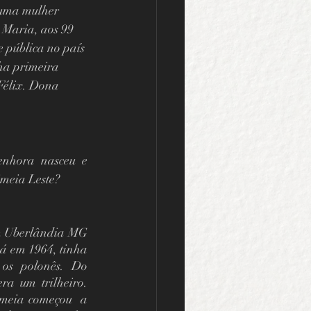
 uma mulher 
 Maria, aos 99 
 pública no país 
ha primeira 
Félix. Dona 
nhora nasceu e 
meia Leste? 
m Uberlândia MG 
 em 1964, tinha 
 os polonês. Do 
a um trilheiro. 
meia começou  a 