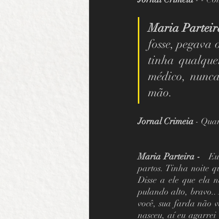
Maria Parteir
fosse, pegava 
tinha qualqu
médico, nunc
mão.  
Jornal Crimeia 
- Quan
Maria Parteira - 
  Eu
partos. Tinha noite q
Disse a ele que ela n
pulando alto, bravo..
você, sua farda não v
nasceu, aí eu agarrei