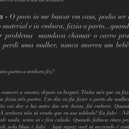
a - 
O povo ia me buscar em casa, podia ser 
o material e ia embora, fazia o parto...quand
er problema  mandava chamar o carro pra 
a perdi uma mulher, nunca morreu um bebê
tos partos a senhora fez?  
 comecei a anotar, depois eu larguei. Tinha mês que eu fazi
ue fazia três partos. Um dia eu fui fazer o parto da mulhe
ão vai dar a luz antes das sete horas, fui embora. Quando
 A senhora não tá vendo que eu sou soldado? Eu falei – N
ale nada, senta aí e fica calado. Quando faltava cinco pras
 ele pela blusa e falei – Aqui rapaz você tá mexendo é com 