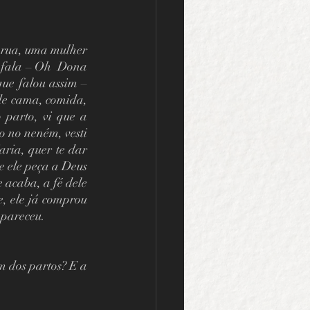
 
 rua, uma mulher 
 fala – Oh  Dona 
e falou assim – 
de cama, comida, 
parto, vi que a 
 no neném, vesti 
ria, quer te dar 
 ele peça a Deus 
acaba, a fé dele 
, ele já comprou 
apareceu. 
 dos partos? E a 