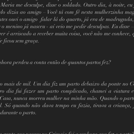
Maria me desculpe, disse o soldado. Outro dia, à noite, eu f
do dizia ao amigo – Você tá com fé nesta mulherzinha magr
ntes ouvi o amigo  falar lá do quarto, já era de madrugada, 
 o menino já nasceu - aí veio me pedir desculpas. Eu disse –
iver é arriscado a receber muita coisa, você não me conhece,
e ficou sem graça. 
nhora perdeu a conta então de quantos partos fez? 
o mais de mil. Um dia fiz um parto debaixo da ponte no Có
ro dia fui fazer um parto complicado, chamei a viatura e
Casa, nunca morreu mulher na minha mão. Quando o parto 
. Só quando não dava tempo eu fazia, tirava a criança, 
urante o parto.