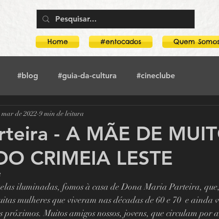
Home
#entocados
Quem Somo
#blog
#guia-da-cultura
#cineclube
e mar de 2022
9 min de leitura
toca-no-crimeia
#literatura
#crimeia
#teatro
arteira - A MÃE DE MUI
DO CRIMEIA LESTE
rco
Guia Da Cultura
Boogarins
3
s iluminadas, fomos à casa de Dona Maria Parteira, que, 
Mostra O amor, a morte e as paixões
uitas mulheres que viveram nas décadas de 60 e 70  e ainda 
s próximos. Muitos amigos nossos, jovens, que circulam por aí,