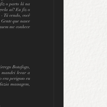
iz o parto lá na 
ela aí? Eu fiz o 
- Tá vendo, você 
 Gente que nasce 
 quem me conhece 
rrego Botafogo, 
 mandei levar a 
era perigoso eu 
fazia massagem, 