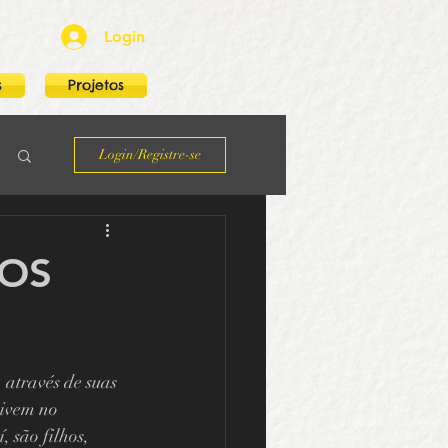
Login
s
Projetos
Login/Registre-se
TOS
através de suas 
vivem no 
 são filhos, 