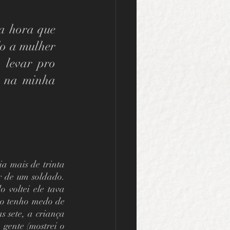
a hora que 
o a mulher 
levar pro 
 na minha 
a mais de trinta 
r de um soldado. 
 voltei ele tava 
ão tenho medo de 
 sete, a criança 
gente (mostrei o 