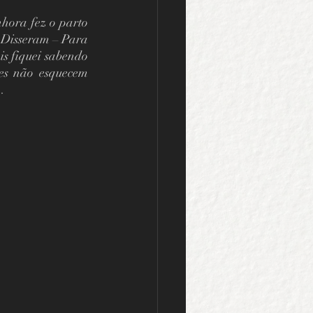
hora fez o parto 
 Disseram – Para 
s fiquei sabendo 
es não esquecem 
. 