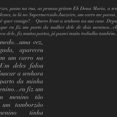
ezes, passo na rua, as pessoas gritam Eh Dona Maria, a sen
desses, ia lá no Supermercado Juazeiro, um carro me parou.
cê quer comigo?. – Quero levar a senhora na sua casa. Depoi
ue eu fiz um parto da mulher dele de dois meninos...el
va dele, fiz muitos partos, já passei muito trabalho também..
 medo...uma vez, 
ada,  apareceu 
em um carro na 
Um deles falou 
buscar a senhora 
parto da minha 
nino...eu fiz um 
m menino tão 
a um tamborzão 
menino tinha 