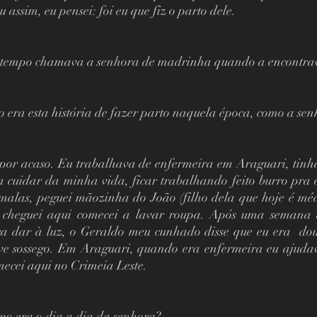
 assim, eu pensei: foi eu que fiz o parto dele. 
 tempo chamava a senhora de madrinha quando a encontrav
 era esta história de fazer parto naquela época, como a se
 por acaso. Eu trabalhava de enfermeira em Araguari, tinh
a cuidar da minha vida, ficar trabalhando feito burro pra 
malas, peguei mãozinha do João (filho dela que hoje é méd
cheguei aqui comecei a lavar roupa. Após uma semana 
ra dar à luz, o Geraldo meu cunhado disse que eu era  douto
ve sossego. Em Araguari, quando era enfermeira eu ajudav
ecei aqui no Crimeia Leste. 
mo era o dia a dia da senhora?  