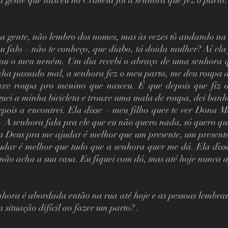
a gente que nasceu no Crimeia foi a senhora que fez o parto?
ta gente, não lembro dos nomes, mas às vezes tô andando na
u falo – não te conheço, que diabo, tá doida mulher? Aí ela
ou o meu neném. Um dia recebi o abraço de uma senhora qu
ha passado mal, a senhora fez o meu parto, me deu roupa 
uxe roupa pro menino que nasceu. É que depois que fiz o 
guei a minha bicicleta e trouxe uma mala de roupa, dei banho
pois a encontrei. Ela disse – meu filho quer te ver Dona Ma
– A senhora fala pra ele que eu não quero nada, só quero que
a Deus pra me ajudar é melhor que um presente, um presente 
ar é melhor que tudo que a senhora quer me dá. Ela disse
 não acha a sua casa. Eu fiquei com dó, mas até hoje nunca 
nhora é abordada então na rua até hoje e as pessoas lembram
situação difícil ao fazer um parto? .    