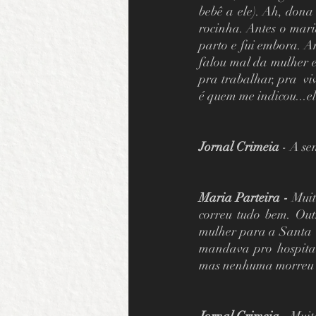
bebê a ele). Ah, dona 
rocinha. Antes o mari
parto e fui embora. A
falou mal da mulher e
pra trabalhar, pra  v
é quem me indicou...el
Jornal Crimeia 
- A se
Maria Parteira - 
Muit
correu tudo bem. Out
mulher para a Santa 
mandava pro hospital
mas nenhuma morreu d