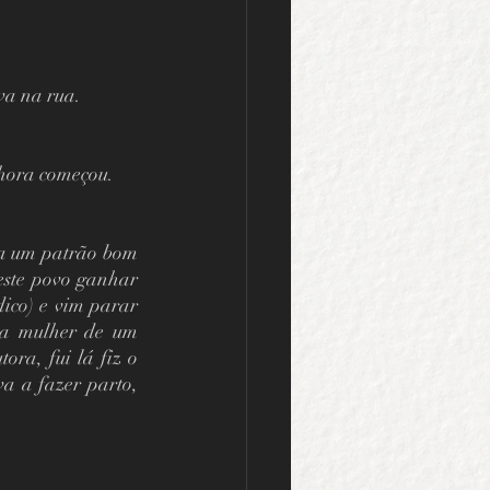
a na rua. 
nhora começou. 
a um patrão bom 
este povo ganhar 
ico) e vim parar 
a mulher de um 
ra, fui lá fiz o 
a a fazer parto, 