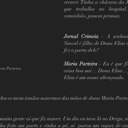
crescer. Tinha a chácara da Ju
que trabalha no hospita
caminhão, poucas pessoas.
Jornal Crimeia 
- A senhor
Sinval é filho de Dona Elisa e
fez o parto dele? 
Maria Parteira
 - Eu é que fi
ia Parteira
coisa boa uai… Dona Elisa... g
Elisa é um nome abençoado.  
odos os meus irmãos nascemos das mãos de dona Maria Partei
muita gente aí que fiz nascer. Um dia eu tava lá no Dergo, m
ha feito um parto e vinha a pé, aí  parou um rapaz de carr