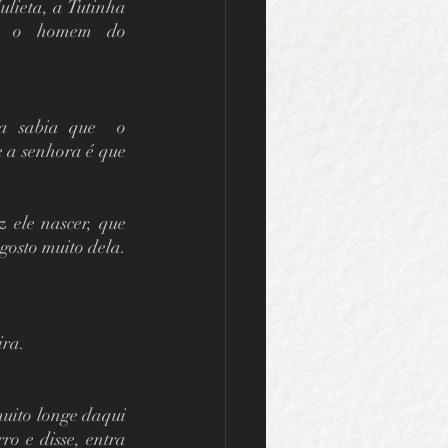
lieta, a Tutinha 
l, o homem do 
a sabia que  o 
 a senhora é que 
z ele nascer, que 
osto muito dela. 
ra.  
uito longe daqui 
o e disse, entra 