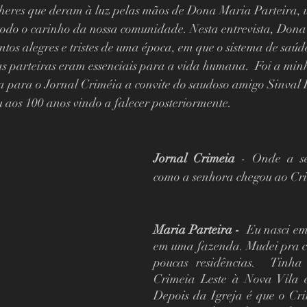
ulheres que deram à luz pelas mãos de Dona Maria Parteira,
todo o carinho da nossa comunidade. Nesta entrevista, Dona
os alegres e tristes de uma época, em que o sistema de saúde
s parteiras eram essenciais para a vida humana.  Foi a min
ita para o Jornal Criméia a convite do saudoso amigo Sinval 
 aos 100 anos vindo a falecer posteriormente.
Jornal Crimeia 
- Onde a se
como a senhora chegou ao Cri
Maria Parteira - 
 Eu nasci e
em uma fazenda. Mudei pra cá
poucas residências.  Tinha
Crimeia Leste à Nova Vila er
Depois da Igreja é que o Cri