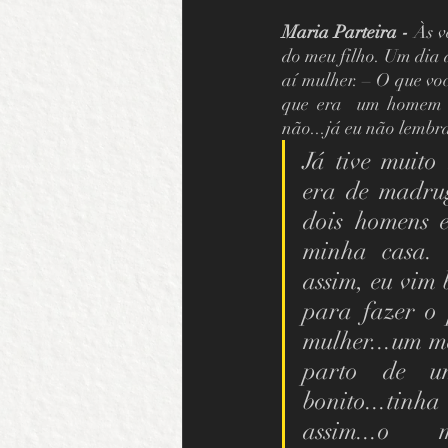
Maria Parteira - 
Às v
do meu filho. Um dia 
aí mulher. – O que vo
que era  um homem q
não...já eu não lembra
Já tive muito
era de madrug
dois homens 
minha casa. 
assim, eu vim 
para fazer o 
mulher...um me
parto de u
bonito...tinh
assim...o 