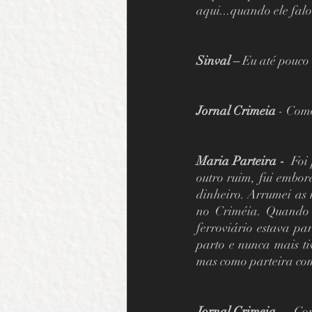
aqui...quando ele falou
Sinval – 
Eu até pouco
Jornal Crimeia 
- Como
Maria Parteira - 
 Foi
outro ruim, fui embor
dinheiro. Arrumei as 
no Criméia. Quando 
ferroviário estava pa
parto e nunca mais ti
mas como parteira com
Jornal Crimeia 
- - Co