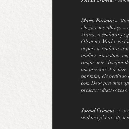
Jornal Crimeia 
- Muit
Maria Parteira - 
 Mui
chega e me abraça – e
Maria, a senhora peg
Oh dona Maria, eu tin
depois a senhora tro
mulher era pobre,  pe
roupa nele. Tempos de
um presente. Eu disse 
por mim, ele pedindo 
com Deus pra mim ajud
presentes duas vezes e
Jornal Crimeia 
- A se
senhora já teve alguma 