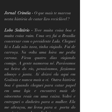
Jornal  Criméia -
 O que mais te marcou 
nesta história de catar lixo reciclável ?
Lobo Solitário -
 Teve muita coisa boa e 
muita coisa ruim. Uma vez fui a Brasília 
conversar com o presidente Lula. Cheguei 
lá o Lula não tava, tinha viajado. Fui de 
carroça. Na volta uma loira me pediu 
carona. Ficou quatro dias viajando 
comigo. A gente namorou né. Parávamos 
na beira do rio, pensávamos, fazíamos 
almoço e janta. Aí deixei ela aqui em 
Goiânia e nunca mais a vi.  Outra história 
boa é quando cheguei para catar papel 
em uma loja e encontrei mais de 
oitocentos reais em uma caixa. Voltei e 
entreguei o dinheiro para a mulher. Ela 
me abraçou, me levou para a  porta do 