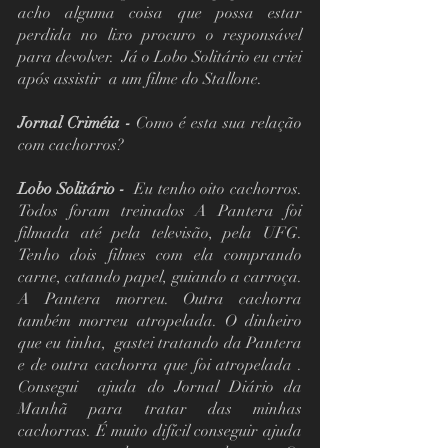
acho alguma coisa que possa estar 
perdida no lixo procuro o responsável 
para devolver.  Já o Lobo Solitário eu criei 
após assistir  a um filme do Stallone.
Jornal Criméia -
 Como é esta sua relação 
com cachorros?
Lobo Solitário -
  Eu tenho oito cachorros. 
Todos foram treinados A Pantera foi 
filmada até pela televisão, pela UFG. 
Tenho dois filmes com ela comprando 
carne, catando papel, guiando a carroça.  
A Pantera morreu. Outra cachorra 
também morreu atropelada. O dinheiro 
que eu tinha,  gastei tratando da Pantera 
e de outra cachorra que foi atropelada . 
Consegui  ajuda do Jornal Diário da 
Manhã para tratar das minhas 
cachorras. É muito difícil conseguir ajuda 