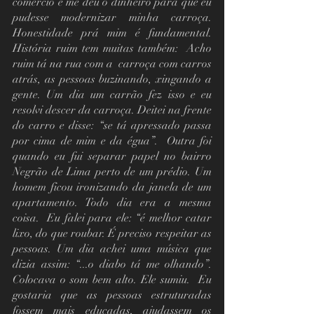
comércio e me deu o dinheiro para que eu 
pudesse modernizar minha carroça. 
Honestidade prá mim é fundamental. 
História ruim tem muitas também:  Acho 
ruim tá na rua com a  carroça com carros 
atrás, as pessoas buzinando, xingando a 
gente. Um dia um carrão fez isso e eu 
resolvi descer da carroça. Deitei na frente 
do carro e disse: “se tá apressado passa 
por cima de mim e da égua”.  Outra foi 
quando eu fui separar papel no bairro 
Negrão de Lima perto de um prédio. Um 
homem ficou ironizando da janela de um 
apartamento. Todo dia era a mesma 
coisa.  Eu falei para ele: “é melhor catar 
lixo, do que roubar. É preciso respeitar as 
pessoas. Um dia achei uma música que 
dizia assim: “...o diabo tá me olhando”. 
Colocava o som bem alto. Ele sumiu.  Eu 
gostaria que as pessoas estruturadas 
fossem mais educadas, ajudassem os 