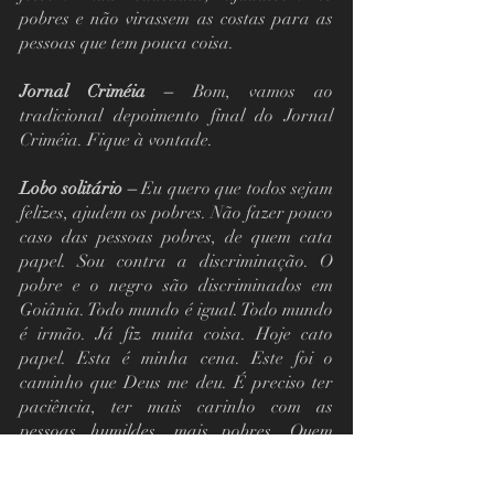
pobres e não virassem as costas para as 
pessoas que tem pouca coisa.
Jornal Criméia –
 Bom, vamos ao 
tradicional depoimento final do Jornal 
Criméia. Fique à vontade.
Lobo solitário –
 Eu quero que todos sejam 
felizes, ajudem os pobres. Não fazer pouco 
caso das pessoas pobres, de quem cata 
papel. Sou contra a discriminação. O 
pobre e o negro são discriminados em 
Goiânia. Todo mundo é igual. Todo mundo 
é irmão. Já fiz muita coisa. Hoje cato 
papel. Esta é minha cena. Este foi o 
caminho que Deus me deu. É preciso ter 
paciência, ter mais carinho com as 
pessoas humildes, mais pobres. Quem 
anda de carro tem que ter cuidado, 
respeitar as pessoas. É preciso estar 