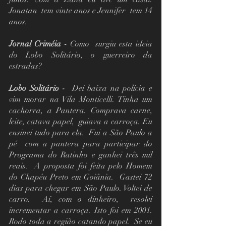
Jonatan  tem vinte anos e Jennifer  tem 14 
anos. 
Jornal Criméia -
 Como  surgiu esta ideia 
do Lobo Solitário, o guerreiro da 
estradas?
Lobo Solitário -
  Dei baixa na polícia e 
vim morar na Vila Monticelli. Tinha um 
cachorra, a Pantera. Comprava carne, 
leite, catava papel,  guiava a carroça. Eu 
ensinei tudo para ela.  Fui a São Paulo a 
pé  com a pantera para participar do 
Programa do Ratinho e ganhei três mil 
reais.  A proposta foi feita pelo Homem 
do Chapéu Preto em Goiânia.  Gastei 72 
dias para chegar em São Paulo. Voltei de 
carro.  Aí, com o dinheiro,  resolvi  
incrementar a carroça. Isto foi em 2001. 
Rodo toda a região catando papel.  Se eu 