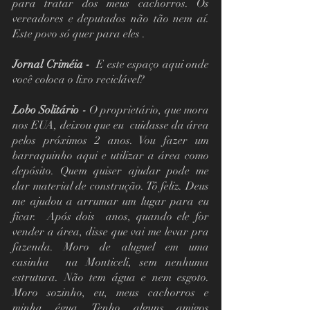
para tratar dos meus cachorros. Os 
vereadores e deputados não tão nem aí. 
Este povo só quer para eles .
Jornal Criméia -
  E este espaço aqui onde 
você coloca o lixo reciclável?
Lobo Solitário -
 O proprietário, que mora 
nos EUA, deixou que eu  cuidasse da área 
pelos próximos 2 anos. Vou fazer um 
barraquinho aqui e utilizar a área como 
depósito. Quem quiser ajudar pode me 
dar material de construção. Tô feliz. Deus 
me ajudou a arrumar um lugar para eu 
ficar.  Após dois  anos, quando ele for 
vender a área, disse que vai me levar pra 
fazenda. Moro de aluguel em uma 
casinha  na Monticeli, sem nenhuma 
estrutura. Não tem água e nem esgoto.  
Moro sozinho, eu, meus cachorros e 
minha égua. Tenho alguns amigos 