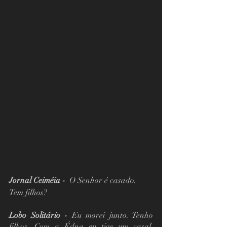
Jornal Ceiméia -
  O Senhor é casado. 
Tem filhos?
Lobo Solitário -
 Eu morei junto. Tenho 
filhos. Com a Édna eu tive um casal. 