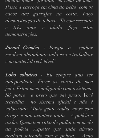
oitenta quilos  pisando em cima de mim. 
Passo a carroça em cima do peito  com os 
cacos das garrafas na costa. Faço 
demonstração de tchaco.  Tô com sessenta 
e três anos e ainda faço estas 
demonstrações.
Jornal Criméia - 
Porque o  senhor 
resolveu abandonar tudo isso e trabalhar 
com material reciclável?
Lobo solitário -
 Eu sempre quis ser 
independente. Fazer as coisas do meu 
jeito. Estou meio indignado com o sistema. 
Só pobre  e preto que vai preso. Você 
trabalha  no sistema oficial e não é 
valorizado. Muita gente rouba, mexe com 
droga  e não acontece nada.   A polícia é 
assim. Quem tem rabo de palha tem medo 
da polícia. Aqueles que anda direito 
acabam sofrendo com a polícia.   Acho 