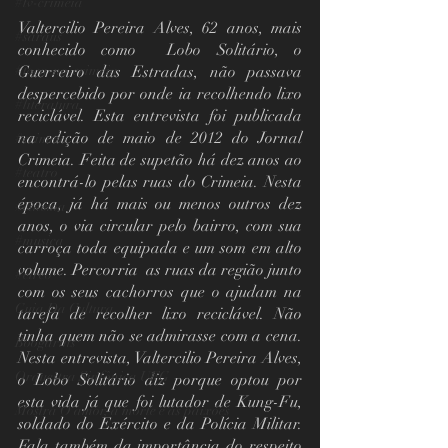
#tv-crimeia
Valtercilio Pereira Alves, 62 anos, mais 
#saraus
conhecido como  Lobo Solitário, o 
#toca-no-crimeia
Guerreiro das Estradas, não passava 
despercebido por onde ia recolhendo lixo 
#literatura
reciclável. Esta entrevista foi publicada 
na edição de maio de 2012 do Jornal 
#crimeia
Crimeia. Feita de supetão há dez anos ao 
#teatro
encontrá-lo pelas ruas do Crimeia. Nesta 
época, já há mais ou menos outros dez 
#cinema
anos, o via circular pelo bairro, com sua 
#musica
carroça toda equipada e um som em alto 
volume. Percorria  as ruas da região junto 
#circo
com os seus cachorros que o ajudam na 
Guia Da Cultura
tarefa de recolher lixo reciclável. Não 
tinha quem não se admirasse com a cena. 
Boogarins
Nesta entrevista, Valtercilio Pereira Alves, 
Orquestra Sinfônica UFG
o Lobo Solitário diz porque optou por 
esta vida já que foi lutador de Kung-Fu, 
Mostra O amor, a morte e as paixões
soldado do Exército e da Polícia Militar. 
Fala também da importância do respeito 