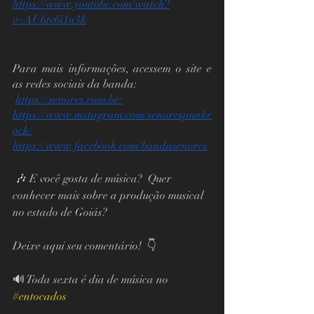
https://www.youtube.com/watch?
v=AU6tv6i1n3k
Para mais informações, acessem o site e 
as redes sociais da banda:
https://senores.com.br/
https://www.instagram.com/senorespunkr
ock/
https://www.facebook.com/bandasenores
 🎶 E você gosta de música?  Quer 
conhecer mais sobre a produção musical 
no estado de Goiás?   
Deixe aqui seu comentário!  👇
🔊 Toda sexta é dia de música no 
#entocados