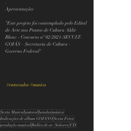
. 
Apresentação:
“Este projeto foi contemplado pelo Edital 
de Arte nos Pontos de Cultura Aldir 
Blanc - Concurso nº 02/2021-SECULT-
GOIÁS – Secretaria de Cultura - 
Governo Federal"  
#entocados
#musica
Sexta Musical
autoral
bandas
música
Indicações de álbum GOIANO
Sexta Feira
produção musical
Balões de ar (Señores)
CD