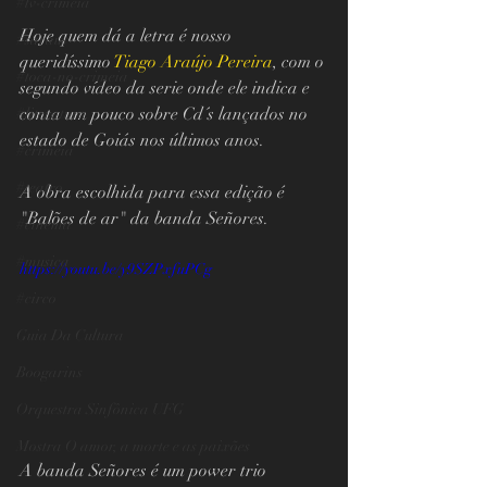
#tv-crimeia
Hoje quem dá a letra é nosso 
#saraus
queridíssimo 
Tiago Araújo Pereira
, com o 
#toca-no-crimeia
segundo vídeo da serie onde ele indica e 
conta um pouco sobre Cd´s lançados no 
#literatura
estado de Goiás nos últimos anos. 
#crimeia
#teatro
A obra escolhida para essa edição é 
"Balões de ar" da banda Señores.
#cinema
#musica
https://youtu.be/y9SZPxfuPCg
#circo
Guia Da Cultura
Boogarins
Orquestra Sinfônica UFG
Mostra O amor, a morte e as paixões
A banda Señores é um power trio 