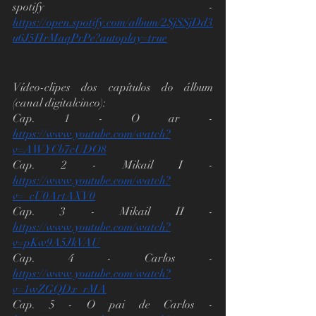
spotify    -      
https://open.spotify.com/album/2SjSSjDd3
u6J5HrMaqPrPe?autoplay=true
Vídeo-clipes dos capítulos do álbum 
(canal digitalcinco):
Cap. 1 - O ar - 
https://www.youtube.com/watch?
v=AWYCb7cUDO8
Cap. 2 - Mikail I - 
https://www.youtube.com/watch?
v=_cU0ArtAXV0
Cap. 3 - Mikail II - 
https://www.youtube.com/watch?
v=pKw9A5JkVAU
Cap. 4 - Carlos - 
https://www.youtube.com/watch?
v=1wZGQDx_rMA
Cap. 5 - O pai de Carlos - 