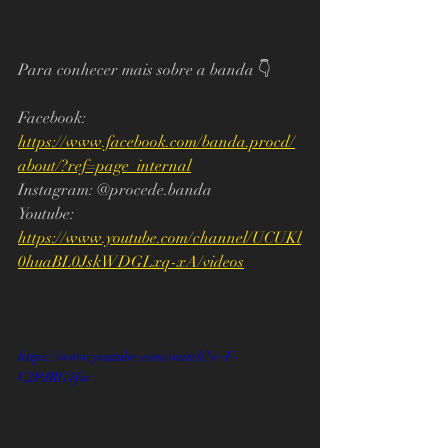
Para conhecer mais sobre a banda 👇
Facebook: 
https://www.facebook.com/banda.procd/
about/?ref=page_internal
Instagram: @procede.banda
Youtube: 
https://www.youtube.com/channel/UCUKl
0huaBL0JskWDGLxq-xA/videos
https://www.youtube.com/watch?v=F-
C2PJRG4fw