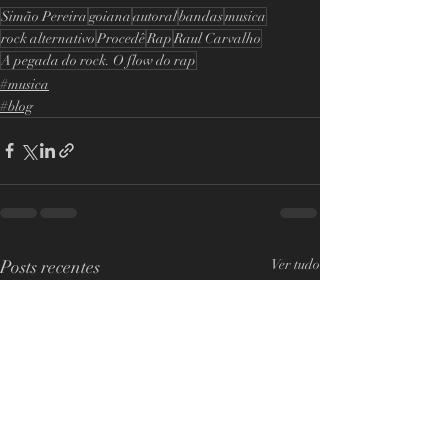
Simão Pereira
goiana
autoral
bandas
musica
rock alternativo
Procedê
Rap
Raul Carvalho
A pegada do rock. O flow do rap
#musica
#blog
Posts recentes
Ver tudo