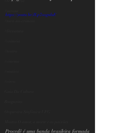
#tv-crimeia
#saraus
https://youtu.be/JLp7ooguluE
#toca-no-crimeia
#literatura
#crimeia
#teatro
#cinema
#musica
#circo
Guia Da Cultura
Boogarins
Orquestra Sinfônica UFG
Mostra O amor, a morte e as paixões
Procedê é uma banda brasileira formada 