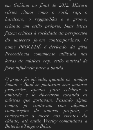
em Goiânia no final de 2012. Mistura 
vários ritmos como o rock, rap, o 
hardcore, o reggae/Ska e o groove, 
criando um estilo próprio. Suas letras 
fazem críticas à sociedade da perspectiva 
do universo jovem contemporâneo. O 
nome PROCEDÊ é derivado da gíria 
Procedência comumente utilizada nas 
letras de músicas rap, estilo musical de 
forte influência para a banda. 
O grupo foi iniciado, quando os  amigos 
Simão e Raul se juntaram sem maiores 
pretensões, apenas para celebrar a 
amizade e se divertirem tocando as 
músicas que gostavam. Passado algum 
tempo, já contavam com algumas 
composições de autoria própria, e 
começaram a tocar nos eventos da 
cidade, até então Wesley comandava a 
Bateria e Tiago o Baixo.