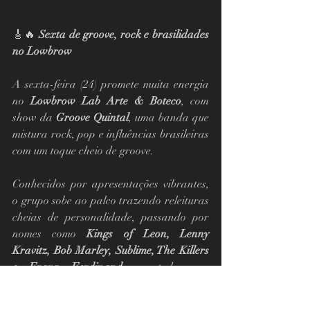
🎸🔥 
Sexta de groove, rock e brasilidades 
no Lowbrow
A sexta-feira (24) promete muita energia 
no 
Lowbrow Lab Arte & Boteco
, com 
show da 
Groove Quintal
, uma banda que 
mistura rock, pop e influências brasileiras 
com um toque cheio de groove.
Conhecidos por apresentações vibrantes, 
o grupo sobe ao palco trazendo releituras 
cheias de personalidade, passando por 
nomes como 
Kings of Leon, Lenny 
Kravitz, Bob Marley, Sublime, The Killers 
e Franz Ferdinand
 — tudo com 
identidade própria e muita presença.