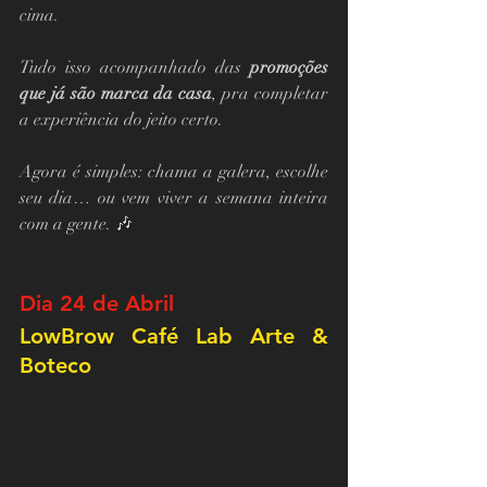
cima.
Tudo isso acompanhado das 
promoções 
que já são marca da casa
, pra completar 
a experiência do jeito certo.
Agora é simples: chama a galera, escolhe 
seu dia… ou vem viver a semana inteira 
com a gente. 🎶
Dia 24 de Abril
LowBrow Café Lab Arte & 
Boteco