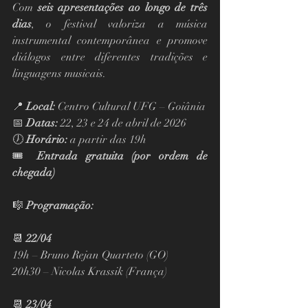
Com 
seis apresentações ao longo de três 
dias
, o festival valoriza a música 
instrumental contemporânea e promove 
diálogos entre diferentes tradições e 
linguagens musicais.
📍 
Local:
 Centro Cultural UFG – Goiânia
📅 
Datas:
 22, 23 e 24 de abril de 2026
🕖 
Horário:
 a partir das 19h
🎟️ 
Entrada gratuita (por ordem de 
chegada)
🎼 
Programação:
📆 
22/04
19h – Bruno Rejan Quarteto (GO)
20h30 – Nicolas Krassik (França)
📆 
23/04