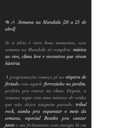
🍻🎶 
Semana na Mandala (20 a 25 de 
abril)
Se a ideia é viver bons momentos, essa 
semana na Mandala tá completa: 
música 
ao vivo, clima leve e encontros que viram 
história
.
A programação começa já na 
véspera de 
feriado
 com aquele 
forrozinho no jardim
, 
perfeito pra entrar no clima. Depois, a 
semana segue com uma mistura de estilos 
que não deixa ninguém parado: 
tribal 
rock, samba pra esquentar o meio da 
semana, especial Beatles pra cantar 
junto
 e um fechamento com energia lá em 