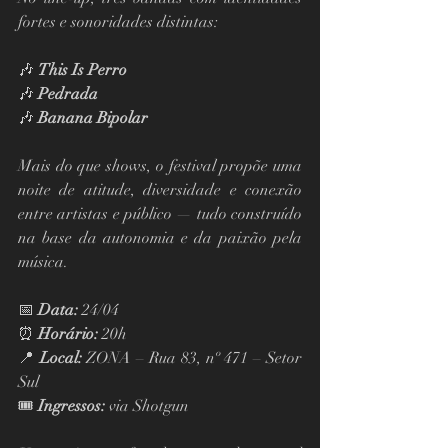
fortes e sonoridades distintas:
🎶 
This Is Perro
🎶 
Pedrada
🎶 
Banana Bipolar
Mais do que shows, o festival propõe uma 
noite de atitude, diversidade e conexão 
entre artistas e público — tudo construído 
na base da autonomia e da paixão pela 
música.
📅 
Data:
 24/04
⏰ 
Horário:
 20h
📍 
Local:
 ZONA – Rua 83, nº 471 – Setor 
Sul
🎟️ 
Ingressos:
 via Shotgun