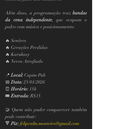
Além disso, a programação traz 
bandas 
da cena independente
, que ocupam o 
palco com música e posicionamento:
🔥 Senõres
🔥 Gerações Perdidas
🔥 Karukasy
🔥 Nervo Atrofiado
📍 
Local:
 Capim Pub
📅 
Data:
 25/04/2026
⏰ 
Horário:
 15h
🎟 
Entrada:
 R$15
🤝 Quem não puder comparecer também 
pode contribuir:
🔻 
Pix:
felipealm.monteiro@gmail.com