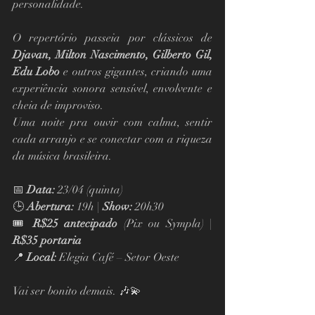
personalidade.
O repertório passeia por clássicos de 
Djavan, Milton Nascimento, Gilberto Gil, 
Edu Lobo
 e outros gigantes, criando uma 
experiência sonora sensível, envolvente e 
cheia de improviso.
Uma noite pra ouvir com calma, sentir 
cada arranjo e se conectar com a riqueza 
da música brasileira.
📅 
Data:
 23/04 (quinta)
🕒 
Abertura:
 19h | 
Show:
 20h30
🎟 
R$25 antecipado
 (Pix ou Sympla) | 
R$35 portaria
📍 
Local:
 Elegia Café – Setor Oeste
Vai ser bonito demais. 🎶💫