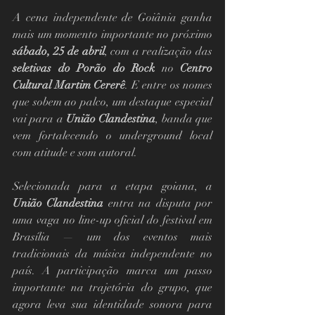
A cena independente de Goiânia ganha 
mais um momento importante no próximo 
sábado, 25 de abril
, com a realização das 
seletivas do Porão do Rock
 no 
Centro 
Cultural Martim Cererê
. E entre os nomes 
que sobem ao palco, um destaque especial 
vai para a 
União Clandestina
, banda que 
vem fortalecendo o underground local 
com atitude e som autoral.
Selecionada para a etapa goiana, a 
União Clandestina
 entra na disputa por 
uma vaga no line-up oficial do festival em 
Brasília — um dos eventos mais 
tradicionais da música independente no 
país. A participação marca um passo 
importante na trajetória do grupo, que 
agora leva sua identidade sonora para 