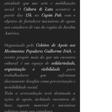
atividade que une arte e mobilização 
social. O 
Cultura & Luta
 acontece a 
partir das 
15h
, no 
Capim Pub
, com o 
objetivo de fortalecer iniciativas de apoio 
aos catadores de rua da região do Jardim 
América.
Organizado pelo 
Coletivo de Apoio aos 
Movimentos Populares Guilherme Irish
, o 
evento propõe mais do que um encontro 
cultural: é um espaço de 
solidariedade, 
organização e visibilidade
 para 
trabalhadores que enfrentam 
diariamente desafios como precarização e 
invisibilidade social.
Toda a arrecadação será destinada a 
ações de apoio, incluindo encontros de 
base, suporte material e iniciativas 
coletivas junto aos catadores.