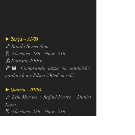
▶️ 
Terça – 31/03
🎶 Banda Sweet Sour
⏰ Abertura: 18h | Show: 21h
💰 Entrada FREE
🍕🍔 Comprando pizza ou sanduíche, 
ganha chope Pilsen 330ml ou refri
▶️ 
Quarta – 01/04
🎶 Edu Moraes + Rafael Freire + Daniel 
Lupo
⏰ Abertura: 18h | Show: 21h
💰 Entrada FREE
▶️ 
Quinta – 02/04 (Véspera de feriado)