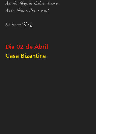
Apoio: @goianiahardcore
Arte: @maribarrosmf
Só bora! 💥🎸
Dia 02 de Abril
Casa Bizantina