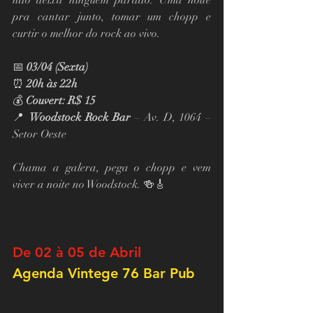
pra cantar junto, tomar um chopp e 
curtir o melhor do rock ao vivo.
📅 
03/04 (Sexta)
⏰ 
20h às 22h
💰 
Couvert: R$ 15
📍 
Woodstock Rock Bar
 – Av. D, 1064 – 
Setor Oeste
Chama a galera, pega o chopp e vem 
viver a noite no Woodstock. 🍻🎸
De 02 à 05 de Abril
Agenda Vintege 76 Bar Pub