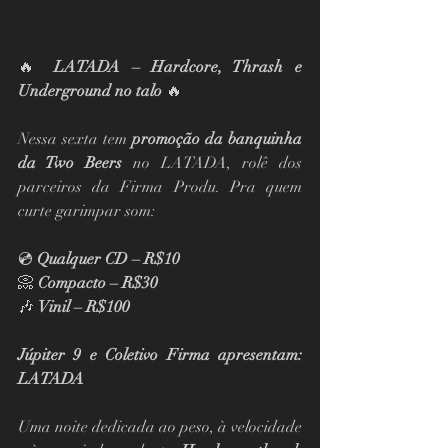
🔥 
LATADA – Hardcore, Thrash e 
Underground no talo
 🔥
Nessa sexta tem 
promoção da banquinha 
da Two Beers
 no LATADA, rolê dos 
parceiros da Firma Produ. Pra quem 
curte garimpar som:
💿 
Qualquer CD – R$10
📀 
Compacto – R$30
🎶 
Vinil – R$100
Júpiter 9 e Coletivo Firma apresentam: 
LATADA
Uma noite dedicada ao peso, à velocidade 