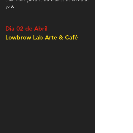
🎶🔥
Dia 02 de Abril
Lowbrow Lab Arte & Café