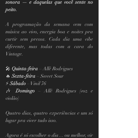
sonora — e daquelas que você sente no 
peito.
A programação da semana vem com 
música ao vivo, energia boa e noites pra 
curtir sem pressa. Cada dia uma vibe 
diferente, mas todas com a cara do 
Vintage.
🎤 
Quinta-feira
 – Allê Rodrigues
🔥 
Sexta-feira
 – Sweet Sour
⚡ 
Sábado
 – Vinil 76
🎶 
Domingo
 – Allê Rodrigues (voz e 
violão)
Quatro dias, quatro experiências e um só 
lugar pra viver tudo isso.
Agora é só escolher o dia… ou melhor, vir 