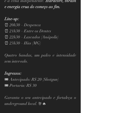
e à cena independente. 
Hardcore, thrash 
e energia crua do começo ao fim.
Line-up:
⏰ 20h30 – Despenca
⏰ 21h30 – Entre os Dentes
⏰ 22h30 – Lascados (Anápolis)
⏰ 23h30 – Hiss (MG)
Quatro bandas, um palco e intensidade 
sem intervalo.
Ingressos:
🎟 Antecipado: R$ 20 (Shotgun)
🎟 Portaria: R$ 30
Garanta o seu antecipado e fortaleça o 
underground local. 🤘🔥