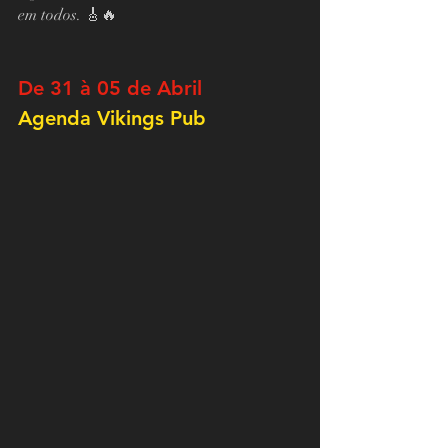
em todos. 🎸🔥
De 31 à 05 de Abril
Agenda Vikings Pub