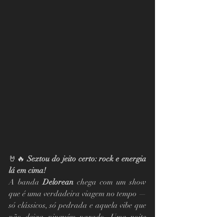
🤘🔥 
Sextou do jeito certo: rock e energia 
lá em cima!
A banda 
Delorean
 chega com um show 
que é uma verdadeira viagem no tempo — 
só clássicos, só pedrada e aquela vibe que 
não deixa ninguém parado. Uma noite 