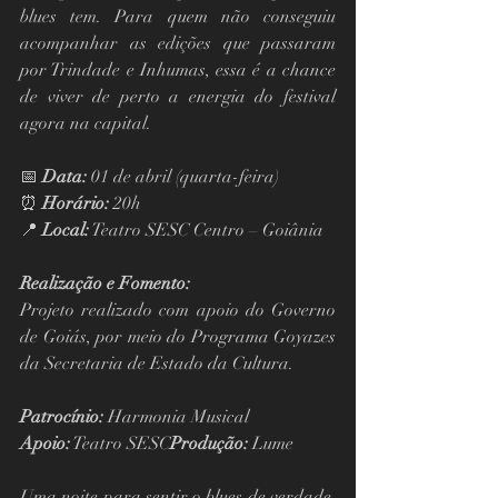
blues tem. Para quem não conseguiu 
acompanhar as edições que passaram 
por Trindade e Inhumas, essa é a chance 
de viver de perto a energia do festival 
agora na capital.
📅 
Data:
 01 de abril (quarta-feira)
⏰ 
Horário:
 20h
📍 
Local:
 Teatro SESC Centro – Goiânia
Realização e Fomento:
Projeto realizado com apoio do Governo 
de Goiás, por meio do Programa Goyazes 
da Secretaria de Estado da Cultura.
Patrocínio:
 Harmonia Musical
Apoio:
 Teatro SESC
Produção:
 Lume
Uma noite para sentir o blues de verdade. 