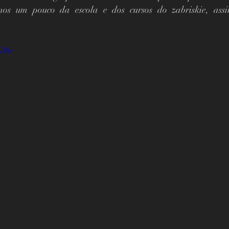
amos um pouco da escola e dos cursos do zabriskie, ass
                                                                                 
Gl0c