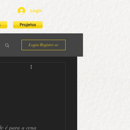
Login
s
Projetos
Login/Registre-se
e é para a cena 