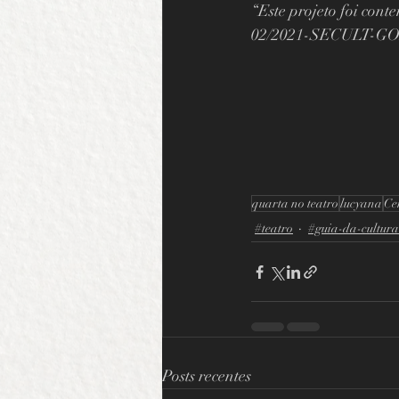
“Este projeto foi cont
02/2021-SECULT-GOIÁS
quarta no teatro
lucyana
Ce
#teatro
#guia-da-cultura
Posts recentes