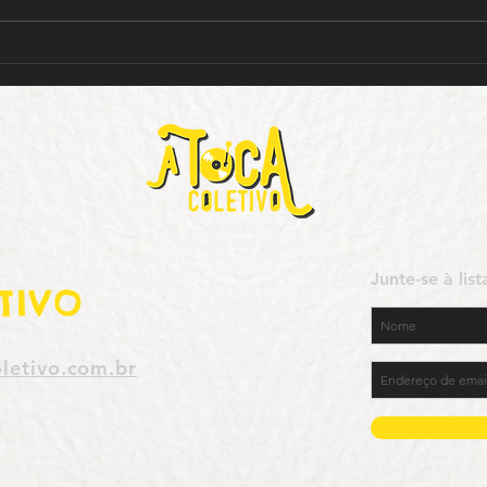
Guia da Cultura – Goiânia
Guia
Junte-se à lis
TIVO
letivo.com.br