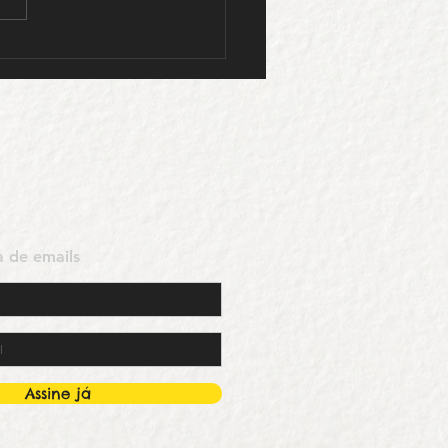
 da Cultura – Goiânia
ta de emails
Assine já