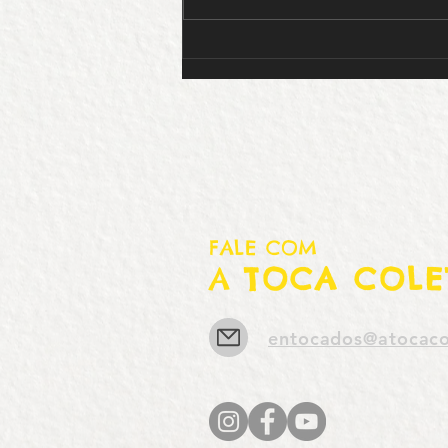
Guia da Cultura – Goiânia
FALE COM
A
TOCA COLE
entocados@atocaco