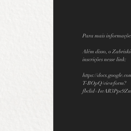
Para mais informações 
Além disso, o Zabrisk
inscrições nesse link: 
https://docs.googl
T-BOpQ/viewform?
fbclid=IwAR3Ppc9