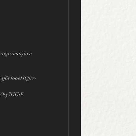
 programação e 
qj6rJooeHQjre-
9sy7GGiE