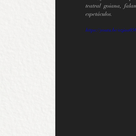
teatral goiana, fal
espetáculos.                          
https://youtu.be/ozjaa05