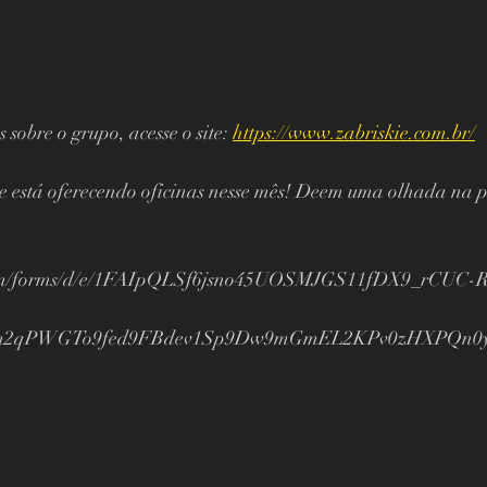
sobre o grupo, acesse o site: 
https://www.zabriskie.com.br/
ie está oferecendo oficinas nesse mês! Deem uma olhada na
e.com/forms/d/e/1FAIpQLSf6jsno45UOSMJGS11fDX9_rCUC-R
Zm2qPWGTo9fed9FBdev1Sp9Dw9mGmEL2KPv0zHXPQn0y