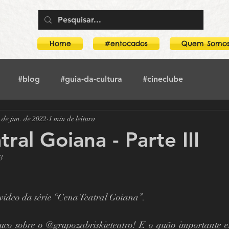
Home
#entocados
Quem Somo
#blog
#guia-da-cultura
#cineclube
 de jun. de 2022
1 min de leitura
toca-no-crimeia
#literatura
#crimeia
#teatro
ral Goiana - Parte III
23
rco
Guia Da Cultura
Boogarins
o vídeo da série “Cena Teatral Goiana”.
Mostra O amor, a morte e as paixões
uco sobre o @grupozabriskieteatro! E o quão importante el