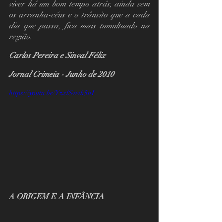
viver há um bom tempo atrás, ainda sem 
os arranha-céus e o trânsito que a cada 
dia que passa, fica mais tumultuado na 
região.  
Carlos Pereira e Sinval Félix 
Jornal Crimeia - Junho de 2010 
https://youtu.be/YzxlSwvh5nI
A ORIGEM E A INFÂNCIA