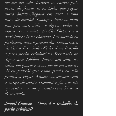
ele me via não deixava eu entrar pela 
porta da frente, aí eu tinha que pegar 
outro ônibus.Chegava em casa a uma 
hora da manhã. Consegui levar os meus 
pais pra casa deles  e depois, voltei  a 
morar com a minha tia Cici Pinheiro e a 
vovó Julieta lá na chácara. Foi quando eu 
fiz dezoito anos e prestei dois concursos, o 
da Caixa Econômica Federal em Brasília 
e para perito criminal na Secretaria de 
Segurança Pública. Passei nos dois, na 
caixa em quinto e como perito em quarto. 
Aí eu percebi que como perito eu não 
precisava viajar. Assumi aos dezoito anos 
o cargo de perito criminal e fui isto até 
aposentar no ano passado com 31 anos 
de trabalho. 
Jornal Crimeia - Como é o trabalho do 
perito criminal?