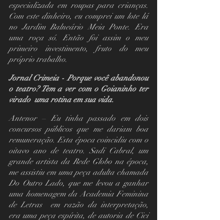
especializada em roupas para crianças. 
Com este dinheiro, eu comprei um lote lá 
no Jardim Balneário Meia Ponte. Era 
uma roça só. Então foi assim o meu 
primeiro investimento, fruto do meu 
próprio trabalho.
Jornal Crimeia - Porque você abandonou 
o teatro? Tem a ver com o Goianinho ter 
virado  uma rotina em sua vida.
Antenor – Eu tinha passado em dois 
concursos públicos que me dariam boa 
remuneração. Esta época coincidiu com o 
oitavo ano de teatro. Sadi Cabral, um 
grande artista da Rede Globo na época, 
me assistiu em uma peça adulta chamada 
Do Outro Lado, que me levou a ganhar 
uma homenagem da Academia Feminina 
de Letras  em razão da interpretação, 
era uma peça espírita, de autoria de Cici 