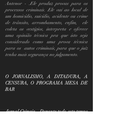
Antenor - .Ele produz provas para os 
processos criminais. Ele vai ao local de 
um homicídio, suicídio, acidente ou crime 
de trânsito, arrombamento, enfim,  ele 
coleta os vestígios, interpreta e oferece 
uma opinião técnica pra que isto seja 
considerado como uma prova técnica 
para os  autos criminais, para que o juiz 
tenha mais segurança no julgamento.
O JORNALISMO, A DITADURA, A 
CENSURA, O PROGRAMA MESA DE 
BAR
Jornal Crimeia - Durante todo este tempo 
de perito criminal você acabou se 
envolvendo com jornalismo. Você criou, na 