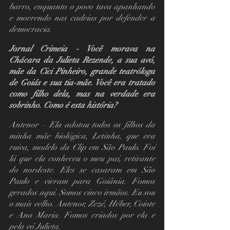
barro, enquanto o povo tava apanhando 
e morrendo nas cadeias por defender a 
democracia.
Jornal Crimeia - Você morava na 
Chácara da Julieta Rezende, a sua avó, 
mãe da Cici Pinheiro, grande teatróloga 
de Goiás e sua tia-mãe. Você era tratado 
como filho dela, mas na verdade era 
sobrinho. Como é esta história?
Antenor – Ela adotou todos os filhos da 
minha mãe biológica, Letinha, que era 
ruiva, modelo da Clip em São Paulo. Foi 
lá que ela conheceu o meu pai, retirante 
do nordeste. Eles se casaram em São 
Paulo e vieram para Goiânia. Fomos 
gerados aqui. Somos cinco irmãos. Eu sou 
o mais velho. Antenor, Zezé, Héber, Coiote 
e Ana Maria. Fomos criados por ela e 
pela vó Julieta.