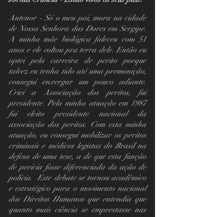
Antenor - Só o meu pai, mora na cidade 
de Nossa Senhora das Dores em Sergipe. 
A minha mãe biológica faleceu com 51 
anos e ele voltou pra terra dele. Então eu 
optei pela carreira de perito porque 
talvez eu tenha tido até uma premonição, 
consegui enxergar um pouco adiante. 
Criei a Associação dos peritos, fui 
presidente. Pela minha atuação em 1987 
fui eleito presidente nacional da 
associação dos peritos. Com esta minha 
atuação, eu consegui mobilizar os peritos 
criminais e médicos legistas do Brasil na 
defesa de uma tese, a de que esta função 
de perícia fosse diferenciada da ação de 
polícia.  Este debate se tornou acadêmico 
e estratégico para o movimento nacional 
dos Direitos Humanos que entendia que 
quanto mais ciência se emprestasse nas 