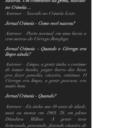
história. Um crimeiense da gema, nascido 
no Criméia…
Antenor – Nascido no Criméia Leste.
Jornal Crimeia - Como você nasceu?
Antenor – Parto normal, em uma bacia a 
cem metros do Córrego Botafogo.
Jornal Crimeia – Quando o Córrego era 
limpo ainda?
Antenor – Limpo, a gente tinha o costume 
de tomar banho, pegar barro das bicas 
pra fazer panelas, cinzeiro, estátuas. O 
Córrego era limpo, a gente pescava, era 
muito bom.
Jornal Crimeia - Quando?
Antenor - Eu tinha uns 10 anos de idade, 
mais ou menos em 1969, 70, em plena 
Ditadura Militar. A gente tava 
brincando, pescando, fazendo cinzeiro de 