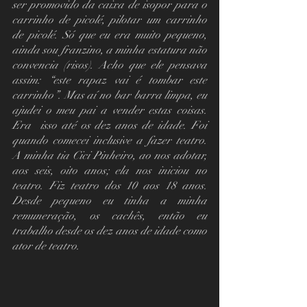
ser promovido da caixa de isopor para o 
carrinho de picolé, pilotar um carrinho 
de picolé. Só que eu era muito pequeno, 
ainda sou franzino, a minha estatura não 
convencia (risos). Acho que ele pensava 
assim: “este rapaz vai é tombar este 
carrinho”. Mas aí no bar barra limpa, eu 
ajudei o meu pai a vender estas coisas. 
Era  isso até os dez anos de idade. Foi 
quando comecei inclusive a fazer teatro. 
A minha tia Cici Pinheiro, ao nos adotar, 
aos seis, oito anos; ela nos iniciou no 
teatro. Fiz teatro dos 10 aos 18 anos. 
Desde pequeno eu tinha a minha 
remuneração, os cachês, então eu 
trabalho desde os dez anos de idade como 
ator de teatro.