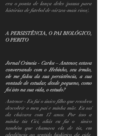
era o ponta de lança deles (pausa para 
histórias de futebol de várzea-mais risos).
A PERSISTÊNCIA, O PAI BIOLÓGICO, 
O PERITO 
Jornal Crimeia - Carlos – Antenor, estava 
conversando com o Hebinho, seu irmão, 
ele me falou da sua persistência, a sua 
vontade de estudar, desde pequeno, como 
foi isto na sua vida, o estudo?
Antenor - Eu fui o único filho que resolveu 
descobrir o meu pai e minha mãe. Eu saí 
da chácara com 17 anos. Por isso a 
minha tia Cici, aliás eu fui o  único 
também que chamava ela de tia, em 
obediência ao sentido biológico da vida, 