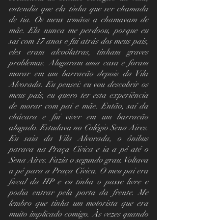
entendia que ela tinha que ser chamada 
de tia. Os meus irmãos a chamavam de 
mãe. Ela nunca me perdoou, porque eu 
saí com 17 anos e fui atrás dos meus pais, 
eles eram alcoólatras, tinham graves 
problemas. Alugaram uma casa e foram 
morar em um barracão depois da Vila 
Alvorada. Eu pensei: eu vou descobrir os 
meus pais, eu quero ter esta experiência 
de morar com pai e mãe. Então, saí da 
chácara e fui viver em um barracão 
alugado. Estudava no Colégio Sena Aires. 
Eu saia da Vila Alvorada, o ônibus 
parava na Praça Cívica e ia a pé até o 
Sena Aires. Fazia o segundo grau. Voltava 
a pé para a Praça Cívica. O meu pai era 
fiscal da HP e eu tinha o passe livre e 
podia entrar pela porta da frente. Me 
lembro que tinha um motorista que era 
muito implicado comigo. Às vezes quando 