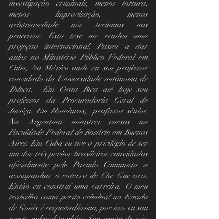
investigação criminais, menos tortura, 
menos improvisação, menos 
arbitrariedade nós teríamos nos 
processos. Esta tese me rendeu uma 
projeção internacional. Passei a dar 
aulas no Ministério Público Federal em 
Cuba, No México onde eu sou professor 
convidado da Universidade autônoma de 
Toluca.  Em Costa Rica até hoje sou 
professor da Procuradoria Geral de 
Justiça. Em Honduras,  professor sênior. 
Na Argentina ministrei cursos na 
Faculdade Federal de Rosário em Buenos 
Aires. Em Cuba eu tive o privilégio de ser 
um dos três peritos brasileiros convidados 
oficialmente pelo Partido Comunista a 
acompanhar o enterro de Che Guevara. 
Então eu construí uma carreira. O meu 
trabalho como perito criminal no Estado 
de Goiás é respeitadíssimo, por isso eu sou 
perito judicial também. Sou perito de juiz, 