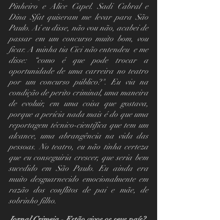
Pinheiro e Alice Capel. Sadi Cabral e 
Dina Sfat quiseram me levar para São 
Paulo. Aí eu disse, não vou não, acabei de 
passar em um concurso muito bom, vou 
ficar. A minha tia Cici não entendeu  e me 
disse: “como é que pode trocar a 
oportunidade de uma carreira no teatro 
por um concurso público?". Eu via na 
condição de perito criminal, uma maneira 
de evoluir, em uma coisa que gostava, 
porque a perícia nada mais é do que uma 
reportagem técnico-científica que tem um 
alcance, uma abrangência na vida das 
pessoas. No teatro, eu não tinha certeza 
que eu conseguiria crescer, que seria bem 
sucedido em São Paulo. Eu ainda era 
muito desguarnecido emocionalmente em 
razão dos conflitos de pai e mãe, de 
sobrinho filho.
Jornal Crimeia - Estão vivos os seus país?