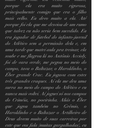
porque ela era muito rigorosa, 
principalmente comigo que era o filho 
mais velho. Eu devo muito a ela. Até 
porque foi ela que me desviou de um rumo 
que talvez eu não seria bem sucedido. Eu 
era jogador de futebol do infanto-juvenil 
do Atlético sem a permissão dela e, em 
uma tarde que matei aula pra treinar, ela 
soube e me flagrou lá no Antônio Accioly, 
foi de vara verde, me pegou no meio do 
campo, tava o Baltazar, o Haroldinho, o 
Éber grande Crac. Eu jogava com estes 
três grandes craques. Aí ela me deu uma 
surra no meio do campo do Atlético e eu 
nunca mais voltei. Aí joguei só nos campos 
do Criméia, no poeirinha. Aliás o Éber 
que jogou também no Grêmio, o 
Haroldinho e o Baltazar o Artilheiro de  
Deus devem muito de suas carreiras por 
este que vos fala (muitas gargalhadas), eu 