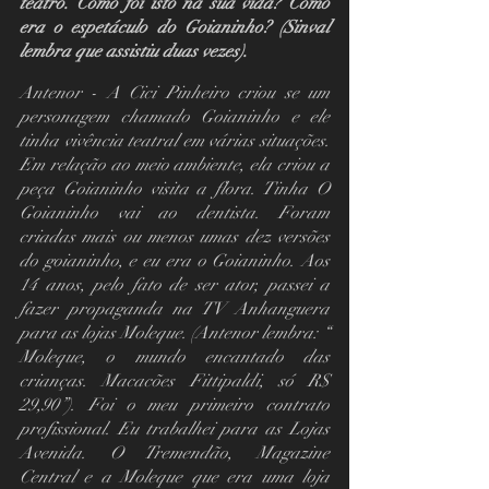
teatro. Como foi isto na sua vida? Como 
era o espetáculo do Goianinho? (Sinval 
lembra que assistiu duas vezes).
Antenor - A Cici Pinheiro criou se um 
personagem chamado Goianinho e ele 
tinha vivência teatral em várias situações. 
Em relação ao meio ambiente, ela criou a 
peça Goianinho visita a flora. Tinha O 
Goianinho vai ao dentista. Foram 
criadas mais ou menos umas dez versões 
do goianinho, e eu era o Goianinho. Aos 
14 anos, pelo fato de ser ator, passei a 
fazer propaganda na TV Anhanguera 
para as lojas Moleque. (Antenor lembra: “ 
Moleque, o mundo encantado das 
crianças. Macacões Fittipaldi, só R$ 
29,90”). Foi o meu primeiro contrato 
profissional. Eu trabalhei para as Lojas 
Avenida. O Tremendão, Magazine 
Central e a Moleque que era uma loja 