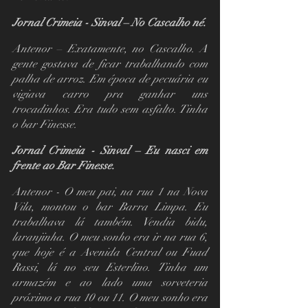
Jornal Crimeia - Sinval – No Cascalho né.
Antenor – Exatamente, no Cascalho. A 
gente gostava de ficar trabalhando com 
palha de arroz. Em época de pecuária eu 
vigiava carro pra ganhar uns 
trocadinhos. Era tudo sem asfalto. Tinha 
o bar Finesse.
Jornal Crimeia - Sinval – Eu nasci em 
frente ao Bar Finesse.    
Antenor - O meu pai, na rua 1 na Nova 
Vila, montou o bar Barra Limpa. Eu 
trabalhava lá também. Vendia bidu, 
laranjinha. O meu sonho era ir na rua 6, 
que hoje é a Avenida Central ou Fuad 
Rassi, lá no seu Esterlino. Tinha um 
armazém e ao lado uma sorveteria  
próximo a rua 10 ou 11. O meu sonho era 