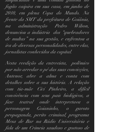
simplicidade e uma comida gostosa no 
fogão caipira em sua casa, em junho de 
2010, em plena Copa do Mundo. Na 
frente da SMT da prefeitura de Goiânia, 
na administração Pedro Wilson, 
denunciou a indústria  dos “quebradores 
de multas” na sua gestão, e enfrentou a 
ira de diversas personalidades, entre elas, 
jornalistas conhecidos da capital.
Nesta reedição da entrevista,  polêmico 
por não arredar o pé das suas convicções, 
Antenor, abre a alma e conta com 
detalhes sobre a sua história. A relação 
com tia-mãe Cici Pinheiro, a difícil 
convivência com seus pais biológicos, a 
fase teatral onde interpretava o 
personagem Goianinho, o garoto 
propaganda, perito criminal, programa 
Mesa de Bar na Rádio Universitária e 
fala de um Crimeia saudoso e gostoso de 