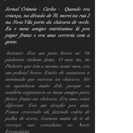
Jornal Crimeia - Carlos -  Quando era 
criança, na década de 70, morei na rua 2 
na Nova Vila perto da chácara de vocês. 
Eu e meus amigos entrávamos lá pra 
pegar frutas e era uma correria com a 
gente.
Antenor- Era um povo bravo né. Os 
pinheiros tinham fama. O meu tio, tio 
Pinheiro que tem o mesmo nome meu, era 
um policial bravo. Então ele assustava a 
meninada que entrava na chácara. Até 
eu apanhava muito dele, porque eu 
também organizava os meus amigos para 
furtar frutas na chácara. Era uma coisa 
diferente. Era um desafio pra mim. 
Fomos crescendo ali, fazendo coleta de 
palha de arroz. Gostava muito de ir de 
carroça nas cerealistas no Norte 
Ferroviário.