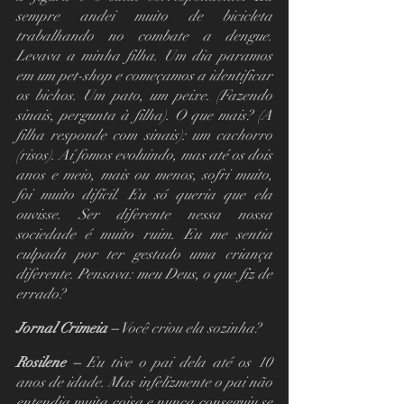
sempre andei muito de bicicleta 
trabalhando no combate a dengue. 
Levava a minha filha. Um dia paramos 
em um pet-shop e começamos a identificar 
os bichos. Um pato, um peixe. (Fazendo 
sinais, pergunta à filha). O que mais? (A 
filha responde com sinais): um cachorro 
(risos). Aí fomos evoluindo, mas até os dois 
anos e meio, mais ou menos, sofri muito, 
foi muito difícil. Eu só queria que ela 
ouvisse. Ser diferente nessa nossa 
sociedade é muito ruim. Eu me sentia 
culpada por ter gestado uma criança 
diferente. Pensava: meu Deus, o que fiz de 
errado? 
Jornal Crimeia –
 Você criou ela sozinha?
Rosilene – 
Eu tive o pai dela até os 10 
anos de idade. Mas infelizmente o pai não 
entendia muita coisa e nunca conseguiu se 