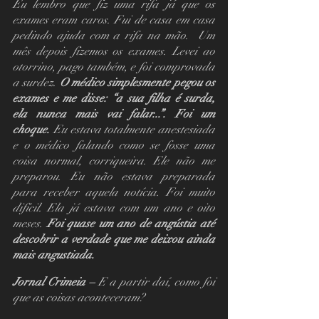
Eu lembro que fiz uma rifa já que os 
exames eram caros. Fui de casa em casa 
pedindo ajuda com a rifa na mão.  Um 
mês depois fizemos os exames. Levei ao 
otorrino, pago também, e foi comprovada 
a surdez. 
O médico simplesmente pegou os 
exames e me disse: “a sua filha é surda, 
ela nunca mais vai falar...”. Foi um 
choque.
 Eu estava totalmente anestesiada 
e o médico falando como se fosse uma 
coisa normal, corriqueira. Ele não me 
preparou. Eu não estava preparada 
para receber aquela notícia. Foi muito 
difícil. Ela já estava com um ano e oito 
meses. 
Foi quase um ano de angústia até 
descobrir a verdade que me deixou ainda 
mais angustiada.
Jornal Crimeia – 
E a partir daí, como foi 
que as coisas aconteceram?