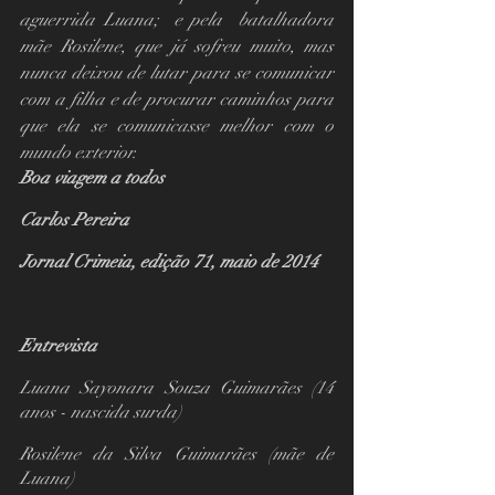
aguerrida Luana;  e pela  batalhadora 
mãe Rosilene, que já sofreu muito, mas 
nunca deixou de lutar para se comunicar 
com a filha e de procurar caminhos para 
que ela se comunicasse melhor com o 
mundo exterior.
Boa viagem a todos
Carlos Pereira
Jornal Crimeia, edição 71, maio de 2014
Entrevista
Luana Sayonara Souza Guimarães (14 
anos - nascida surda)
Rosilene da Silva Guimarães (mãe de 
Luana)