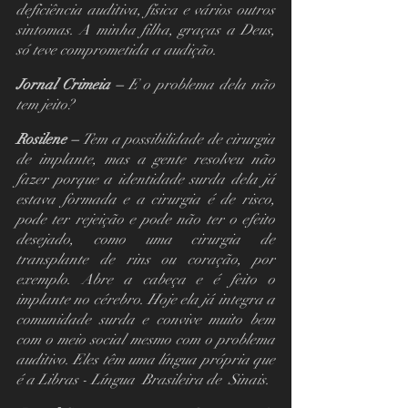
deficiência auditiva, física e vários outros 
sintomas. A minha filha, graças a Deus, 
só teve comprometida a audição.
Jornal Crimeia – 
E o problema dela não 
tem jeito?
Rosilene – 
Tem a possibilidade de cirurgia 
de implante, mas a gente resolveu não 
fazer porque a identidade surda dela já 
estava formada e a cirurgia é de risco, 
pode ter rejeição e pode não ter o efeito 
desejado, como uma cirurgia de 
transplante de rins ou coração, por 
exemplo. Abre a cabeça e é feito o 
implante no cérebro. Hoje ela já integra a 
comunidade surda e convive muito bem 
com o meio social mesmo com o problema 
auditivo. Eles têm uma língua própria que 
é a Libras - Língua  Brasileira de  Sinais.