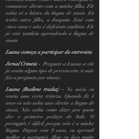
comunicar direito com a minha filha. Ele 
sabia só o básico da língua de sinais. Eu 
tenho outro filho, o Joaquim. Está com 
cinco anos e não é deficiente auditivo. Ele 
já está também aprendendo a língua de 
sinais.
Luana começa a participar da entrevista
Jornal Crimeia -  
Pergunte a Luana se ela 
já sentiu algum tipo de preconceito (a mãe 
faz a pergunta por sinais)
.
Luana (Rosilene traduz) – 
No início eu 
sentia uma certa tristeza. Quando fiz 4 
anos eu não sabia usar direito a língua de 
sinais, Não sabia como dizer pra quem 
dar o primeiro pedaço do bolo. O 
português é difícil, porque não é a minha 
língua. Depois com 9 anos, eu aprendi 
melhor o português. Hoje eu faço muita 