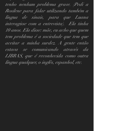
tenho nenhum problema grave. (Pedi a 
Rosilene para falar utilizando também a 
língua de sinais, para que Luana 
interagisse com a entrevista).  Ela tinha 
10 anos. Ela disse: mãe, eu acho que quem 
tem problema é a sociedade que tem que 
aceitar a minha surdez. A gente então 
estava se comunicando através da 
LIBRAS, que é reconhecida como outra 
língua qualquer, o inglês, espanhol, etc.