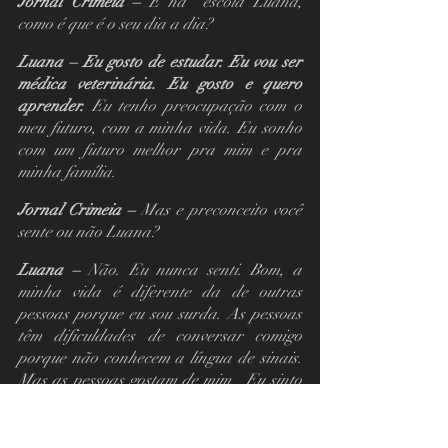
Jornal Crimeia – 
E na  escola Luana, 
como é que é o seu dia a dia?
Luana – Eu gosto de estudar. Eu vou ser 
médica veterinária. Eu gosto e quero 
aprender. 
Eu tenho preocupação com o 
meu futuro, com a minha vida. Eu sonho 
com um futuro melhor pra mim e pra 
minha família.
Jornal Crimeia – 
Mas e preconceito você 
sente ou não Luana?
Luana – 
Não. Eu nunca senti. Bom, a 
minha vida é diferente da de outras 
pessoas porque eu sou surda. As pessoas 
têm dificuldades de conversar comigo 
porque não conhecem a língua de sinais. 
Mas as pessoas gostam de mim.  Eu sinto 
isso. Eu tenho um colega lá na escola 
onde estudo que também é surdo. Eu vejo 
que ele sofre algum tipo de preconceito. 