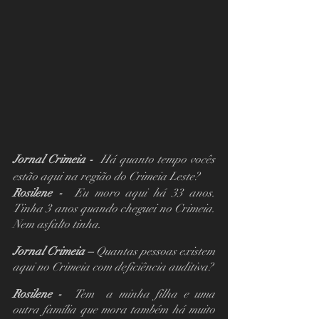
Jornal Crimeia -  
Há quanto tempo vocês 
estão aqui na região do Crimeia Leste?
Rosilene -  
Eu moro aqui há 33 anos. 
Tinha 3 anos quando cheguei no Crimeia. 
Nem asfalto tinha.
Jornal Crimeia – 
Quantas pessoas existem 
aqui no Crimeia com deficiência auditiva?
Rosilene -  
Tem  a minha filha e uma 
outra família que mora também há muito 