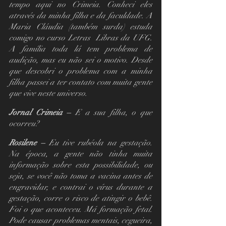
tempo aqui no Crimeia. Conheci eles 
através da minha filha e da faculdade. A 
Maria Cláudia (também surda) estuda 
comigo no curso Letras  Libras da UFG.  
A família toda lá tem problema de 
audição, mas eu não sei o motivo. Desde 
que descobri o problema com a minha 
filha passei a ter contato com muita gente 
que vive neste universo.
Jornal Crimeia – 
E a sua filha, o que 
ocorreu?
Rosilene – 
Eu tive rubéola na gestação. 
Na época, a gente não tinha muita 
informação sobre esta possibilidade, ou 
seja, se você não toma a vacina antes de 
engravidar, e contrai o vírus durante a 
gestação, corre o risco de atingir o bebê. 
Foi o que aconteceu. Má formação fetal. 
Pode causar problemas mentais, cegueira, 