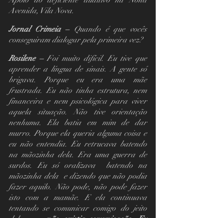
Avenida, Vila Nova.
Jornal Crimeia – 
Quando é que vocês 
conseguiram dialogar pela primeira vez?
Rosilene –
 Foi muito difícil. Eu tive que 
aprender a língua de sinais. A gente só 
brigava. Porque eu era uma mãe 
frustrada. Eu não tinha estrutura, nem 
financeira e nem psicológica para viver 
aquela situação. Não tive orientação 
nenhuma. Ela batia em mim de dar 
murro. Porque ela queria alguma coisa e 
eu não entendia. Eu retrucava batendo 
na mãozinha dela. Era uma guerra de 
surdos. Eu só oralizava  batendo na 
mãozinha dela  e dizendo que não podia 
fazer aquilo. Não pode, não pode fazer 
isto com a mamãe. E ela continuava 
tentando se comunicar comigo do jeito 