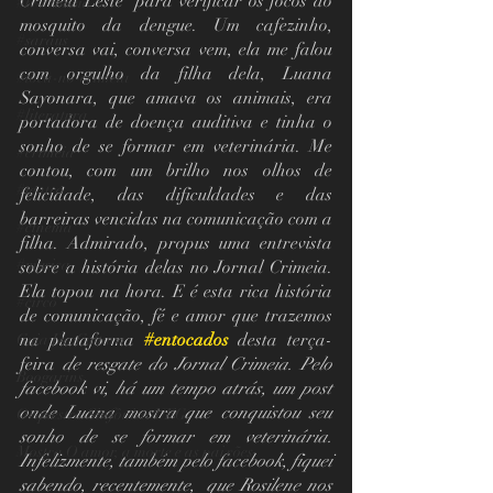
Crimeia Leste  para verificar os focos do 
#tv-crimeia
mosquito da dengue. Um cafezinho, 
#saraus
conversa vai, conversa vem, ela me falou 
com orgulho da filha dela, Luana 
#toca-no-crimeia
Sayonara, que amava os animais, era 
#literatura
portadora de doença auditiva e tinha o 
sonho de se formar em veterinária. Me 
#crimeia
contou, com um brilho nos olhos de 
#teatro
felicidade, das dificuldades e das 
barreiras vencidas na comunicação com a 
#cinema
filha. Admirado, propus uma entrevista 
#musica
sobre a história delas no Jornal Crimeia. 
Ela topou na hora. E é esta rica história 
#circo
de comunicação, fé e amor que trazemos 
na plataforma
#entocados
 desta terça-
Guia Da Cultura
feira
 de resgate do Jornal Crimeia. Pelo 
Boogarins
facebook vi, há um tempo atrás, um post 
onde Luana mostra que conquistou seu 
Orquestra Sinfônica UFG
sonho de se formar em veterinária. 
Mostra O amor, a morte e as paixões
Infelizmente, também pelo facebook, fiquei 
sabendo, recentemente,  que Rosilene nos 