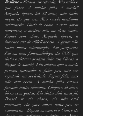
Rosilene – 
Estava atordoada. Não sabia o 
que fazer. A minha filha é surda? 
Naquela época, há 13 anos, não tinha 
noção do que era. Não recebi nenhuma 
orientação. Onde ir, como e com quem 
conversar, o médico não me disse nada. 
Fiquei sem chão. Naquela época, a 
internet era de difícil acesso. A gente não 
tinha muita informação. Fui pesquisar. 
Fui em uma fonoaudióloga da UCG que 
tinha o sistema oralista (não usa Libras, a 
língua de sinais). Eles diziam que o surdo 
precisa aprender a falar pra não ser 
rejeitado na sociedade. Fiquei feliz, mas 
não deu certo. A minha filha estava 
ficando triste, chorona. Chegava lá dava 
birra com gestos. Ela tinha dois anos já. 
Pensei: se ela chora, ela não está 
gostando, ela quer outra coisa pra se 
comunicar.   Depois encontrei o Centro de 
Apoio ao deficiente auditivo na Nona 