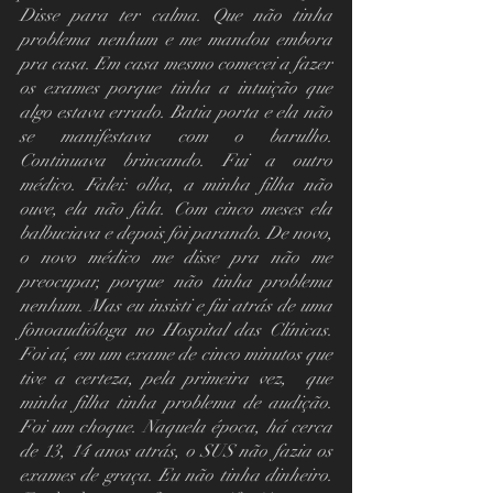
Disse para ter calma. Que não tinha 
problema nenhum e me mandou embora 
pra casa. Em casa mesmo comecei a fazer 
os exames porque tinha a intuição que 
algo estava errado. Batia porta e ela não 
se manifestava com o barulho. 
Continuava brincando. Fui a outro 
médico. Falei: olha, a minha filha não 
ouve, ela não fala. Com cinco meses ela 
balbuciava e depois foi parando. De novo, 
o novo médico me disse pra não me 
preocupar, porque não tinha problema 
nenhum. Mas eu insisti e fui atrás de uma 
fonoaudióloga no Hospital das Clínicas. 
Foi aí, em um exame de cinco minutos que 
tive a certeza, pela primeira vez,  que 
minha filha tinha problema de audição. 
Foi um choque. Naquela época, há cerca 
de 13, 14 anos atrás, o SUS não fazia os 
exames de graça. Eu não tinha dinheiro. 