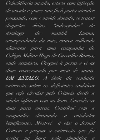
Coincidência ou não, estava com infecção 
de ouvido e quase não fui à porta atender 
pensando, com o ouvido doendo, se tratar 
daquelas visitas “indesejadas” de 
domingo de manhã. Luana, 
acompanhada da mãe, estava colhendo 
alimentos para uma campanha do 
Colégio Militar Hugo de Carvalho Ramos, 
onde estudava. Cheguei à porta e vi as 
duas conversando por meio de sinais.  
UM ESTALO.
 A ideia da sonhada 
entrevista sobre os deficientes auditivos 
que vejo circular pelo Crimeia desde a 
minha infância veio na hora. Convidei as 
duas para entrar. Contribuí com a 
campanha destinada a entidades 
beneficentes. Mostrei  à elas o Jornal 
Crimeia e propus a entrevista que foi 
aceita na hora pela simpática e  