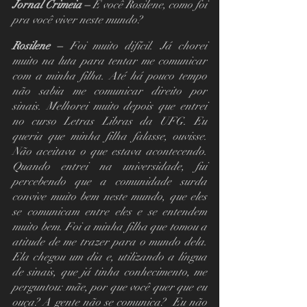
Jornal Crimeia – 
E você Rosilene, como foi 
pra você viver neste mundo?
Rosilene – 
Foi muito difícil. Já chorei 
muito na luta para tentar me comunicar 
com a minha filha. Até há pouco tempo 
não sabia me comunicar direito por 
sinais. Melhorei muito depois que entrei 
no curso Letras Libras da UFG. Eu 
queria que minha filha falasse, ouvisse. 
Não aceitava o que estava acontecendo. 
Quando entrei na universidade, fui 
percebendo que a comunidade surda 
convive muito bem neste mundo, que eles 
se comunicam entre eles e se entendem 
muito bem. Foi a minha filha que tomou a 
atitude de me trazer para o mundo dela. 
Ela chegou um dia e, utilizando a língua 
de sinais, que já tinha conhecimento, me 
perguntou: mãe, por que você quer que eu 
ouça? A gente não se comunica?  Eu não 