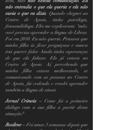
dela, mas 
não existia comunicação. Eu 
não entendia o que ela queria e ela não 
ouvia o que eu dizia
. Quando cheguei ao 
Centro de Apoio, tinha psicóloga, 
fonoaudióloga. Eles me explicaram: "mãe, 
você precisa aprender a língua de Libras. 
Foi em 2010. Eu não queria. Pensava que 
minha filha ia ficar preguiçosa e nunca 
iria querer falar. Ainda tinha esperanças 
de que ela falasse. Ela já estava no 
Centro de Apoio. Aí, percebendo que 
minha filha estava melhorando, se 
comunicando com as pessoas no Centro 
de Apoio, fui cedendo e resolvi aprender 
também a língua de sinais.
Jornal Crimeia – 
Como foi o primeiro 
diálogo com a sua filha a partir desta 
situação?
Rosilene – 
Foi umas 3 semanas depois que 