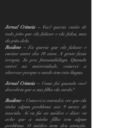
Jornal Crimeia – 
Você queria então de 
todo jeito que ela falasse e ela falou, mas 
do jeito dela.
Rosilene – 
Eu queria que ela falasse e 
ouvisse antes dos 10 anos. A gente fazia 
terapia. Ia pra fonoaudióloga. Quando 
entrei na universidade, comecei a 
observar porque o surdo tem esta língua.
Jornal Crimeia – 
Como foi quando você 
descobriu que a sua filha ela surda?
Rosilene – 
Comecei a entender, ver que ela 
tinha algum problema aos 9 meses de 
nascida. Aí eu fui ao médico e disse: eu 
acho que a minha filha tem algum 
problema. O médico nem deu atenção. 