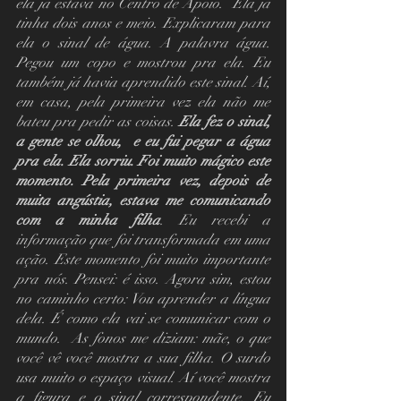
ela já estava no Centro de Apoio.  Ela já 
tinha dois anos e meio. Explicaram para 
ela o sinal de água. A palavra água. 
Pegou um copo e mostrou pra ela. Eu 
também já havia aprendido este sinal. Aí, 
em casa, pela primeira vez ela não me 
bateu pra pedir as coisas.
 Ela fez o sinal, 
a gente se olhou,  e eu fui pegar a água 
pra ela. Ela sorriu. Foi muito mágico este 
momento. Pela primeira vez, depois de 
muita angústia, estava me comunicando 
com a minha filha
. Eu recebi a 
informação que foi transformada em uma 
ação. Este momento foi muito importante 
pra nós. Pensei: é isso. Agora sim, estou 
no caminho certo: Vou aprender a língua 
dela. É como ela vai se comunicar com o 
mundo.  As fonos me diziam: mãe, o que 
você vê você mostra a sua filha. O surdo 
usa muito o espaço visual. Aí você mostra 
a figura e o sinal correspondente. Eu 