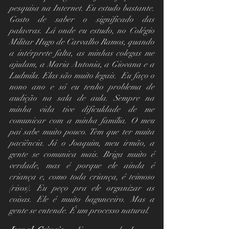
pesquisa na Internet. Eu estudo bastante. 
Gosto de saber o significado das 
palavras. Lá onde eu estudo, no Colégio 
Militar Hugo de Carvalho Ramos, quando 
a intérprete falta, as minhas colegas me 
ajudam, a Maria Antonia, a Giovana e a 
Ludmila. Elas são muito legais.  Eu faço o 
nono ano e só eu tenho problema de 
audição na sala de aula. Sempre na 
minha vida tive dificuldade de me 
comunicar com a minha família. O meu 
pai sabe muito pouco. Tem que ter muita 
paciência. Já o Joaquim, meu irmão, a 
gente se comunica mais. Briga muito é 
verdade, mas é porque ele ainda é 
criança e, como toda criança, é teimoso 
(risos). Eu peço pra ele organizar as 
coisas. Ele é muito bagunceiro. Mas a 
gente se entende. É um processo natural.