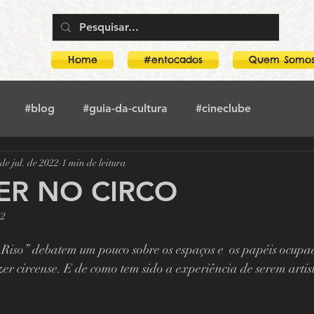
Home
#entocados
Quem Somo
#blog
#guia-da-cultura
#cineclube
de jul. de 2022
1 min de leitura
toca-no-crimeia
#literatura
#crimeia
#teatro
ER NO CIRCO
22
rco
Guia Da Cultura
Boogarins
 Riso” debatem um pouco sobre os espaços e  os papéis ocupa
er circense. E de como tem sido a experiência de serem artis
Mostra O amor, a morte e as paixões