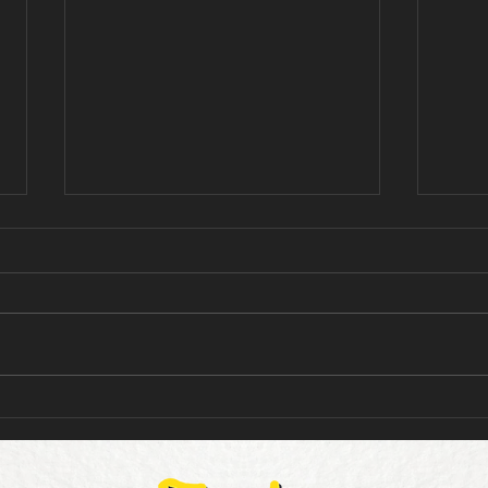
"Da 
Bate-Papo com as Muié do
Riso