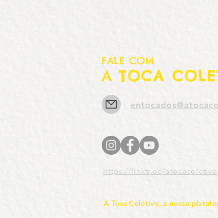
FALE COM
A
TOCA COLE
entocados@atocaco
https://linktr.ee/atocacoletivo
A Toca Coletivo, a nossa platafo