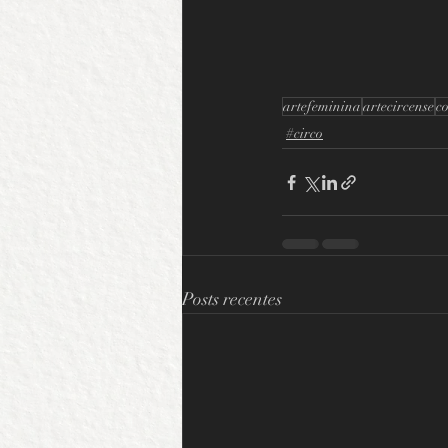
artefeminina
artecircense
c
#circo
Posts recentes