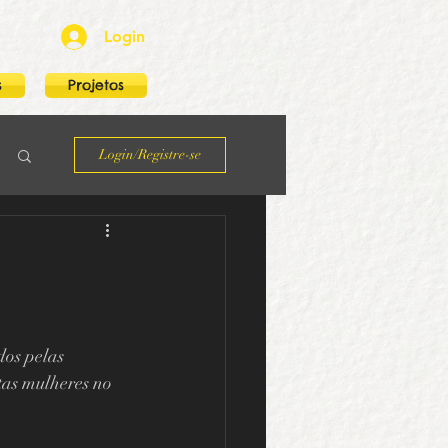
Login
s
Projetos
Login/Registre-se
dos pelas 
tas mulheres no 