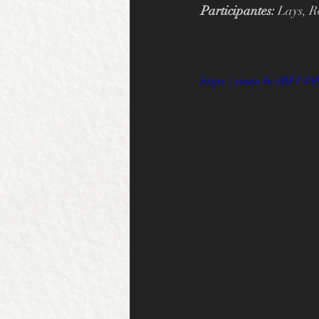
Participantes:
 Lays, 
https://youtu.be/tRFU