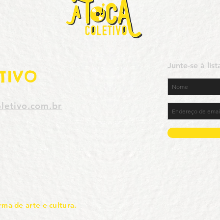
Junte-se à lis
TIVO
letivo.com.br
rma de arte e cultura.