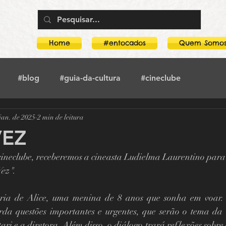
Home
#entocados
Quem Somo
#blog
#guia-da-cultura
#cineclube
jan. de 2025
2 min de leitura
toca-no-crimeia
#literatura
#crimeia
#teatro
VEZ
cineclube, receberemos a cineasta Ludielma Laurentino par
rco
Guia Da Cultura
Boogarins
Vez"
.
tória de Alice, uma menina de 8 anos que sonha em voar
Mostra O amor, a morte e as paixões
rda questões importantes e urgentes, que serão o tema da 
i e a diretora. Além disso, o diálogo trará reflexões sobre o