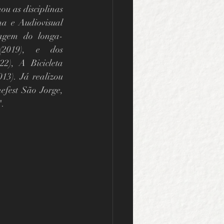
u as disciplinas 
a e Audiovisual 
agem do longa-
2019), e dos 
2), A Bicicleta 
3). Já realizou 
efest São Jorge, 
".