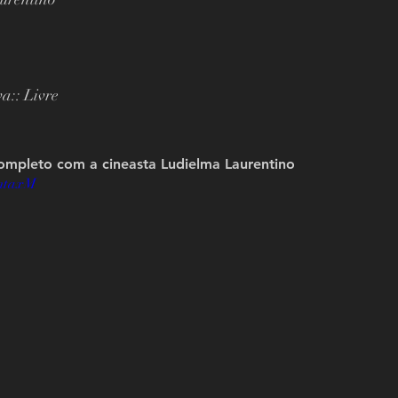
va:: Livre
ompleto com a cineasta 
Ludielma Laurentino
FmtaxM