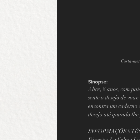
Curta-met
Sinopse:
Alice, 8 anos, com pai
sente o desejo de voa
encontra um caderno c
desejo até quando lhe 
INFORMAÇÕES TÉ
Direção: Ludielma La