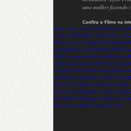
uma mulher fazendo c
Confira o Filme na int
https://vimeo.com/77495605?turnstil
hwupycNHfXE0RE_ZTInA2Fz5s_rf
5hi6tazaj_nkU2cDLgUsVIVOkmsOy
lcytbhyR6gjc5aUl-Q7YM6WqM6XWX
hEIECzmwkpeu2zb3Dwc6fdEHsztqeH
izf6Ia7svq4nAmpV4ak81P1jaNaze5
54isQeBYcu4sZ5u8GL94wSmZSKnow
c7bE9SRc3Gdt8puOGAAtv2U7tabanB
NE12ZUJ_NZQ2m1Y1jL5Z6uVVsQMr
DzxmxXSXnXKgdB3xNryd9qG1PkIZ7
UfPOZMFVIWgBpqe15WsR38vj7xvnfE
e02213ce80a46ff3e7588e4d2ce5107