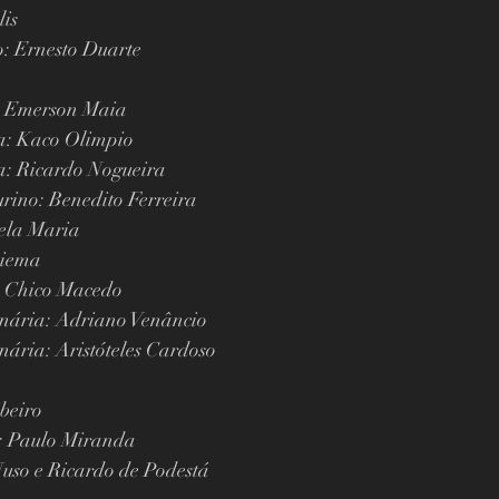
lis
o: Ernesto Duarte
a: Emerson Maia
ra: Kaco Olimpio
ra: Ricardo Nogueira
urino: Benedito Ferreira
sela Maria
miema
: Chico Macedo
inária: Adriano Venâncio
nária: Aristóteles Cardoso
beiro
: Paulo Miranda
uso e Ricardo de Podestá