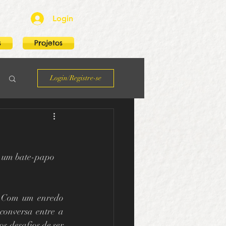
Login
s
Projetos
Login/Registre-se
a um bate-papo 
. Com um enredo 
conversa entre a 
s desafios de ser 