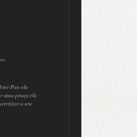
ion.
Peter Pan ela 
or uma praça ela 
cretizar o seu 