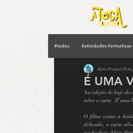
#todos
#atividades-formativas
Alyne Fratari
29 de 
#tv-crimeia
#saraus
#
É UMA 
Na edição de hoje do 
#cinema
#musica
#ci
sobre o curta 
"É uma 
O filme conta a his
Orquestra Sinfônica UFG
delicado, o curta abo
mediadora Alyne Fratar