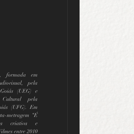
a, formada em 
iovisual, pela 
 Goiás (UEG) e 
 Cultural pela 
oiás (UFG). Em 
rta-metragem “É 
a criativa e 
ilmes entre 2010 