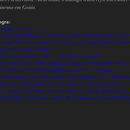
inema em Goiás. 
egra:
e=0.kqppq_qvVcCA_SA-
5GOZkqFLEj22MJxKuq_XlTw0T2C7fo0b6k4LtUMgEqcMrwgmw
hV3c4p5PWuJhk0N2mrfvIpU2WdPVYuqycWXygG7TAeGGcAOzU
q1FNNAnZYfXrcuLHltV0-
bUyqHctFFHnj4D5I0RiUXtYx844EG5c_lxjm3sHe-
q58jn1wER3zoYVAkbeDp_KPHCI2t7nRKjKwoGNBm93kHyO0exqv
4sEYRkFCdxIQhQEYRiUsBiHTwofvb1ohD7Hx-WB6Xtq-
S93xa-RgJy3Yf3uA-d4Z-mBUbUUBP5Iq47OnrzV9TIYcBeBLf8
MNGl2wuG725bAHZM4YYCEWvHoks1_rxqM4J0HYzR9WdXeeTt
N7SGKvseXisCfC1HaNIOhi1P6XKGws2AYxKt0peMD7U3GnLy7a
CPZZff5KA3ErOUHmyM8K8._f8rNDAfltzuy9ZzyNrDRQ.b9209f1