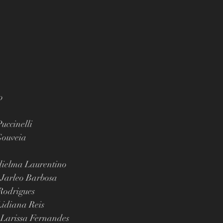
o
uccinelli
Gouveia
dielma Laurentino
: Jarleo Barbosa
Rodrigues
Lidiana Reis
 Larissa Fernandes