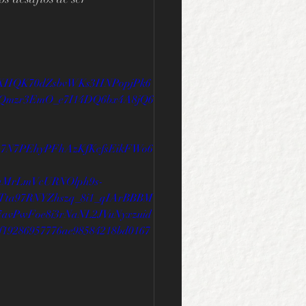
uXHQK70dZsbvWKs3HNPopjPk6
Qmzr3EmO_e7I14DQ6bx4A8jQ6
c7N7PEhyPFhAzKfKcfsEikFWo6
9aMrLmVcURNOlph9s-
a97RNYZhszq_8i1_qIArBBBM
vPwFoe8i3rNaNL2JVuNyxzuid
9286957776ae98584218bd0167