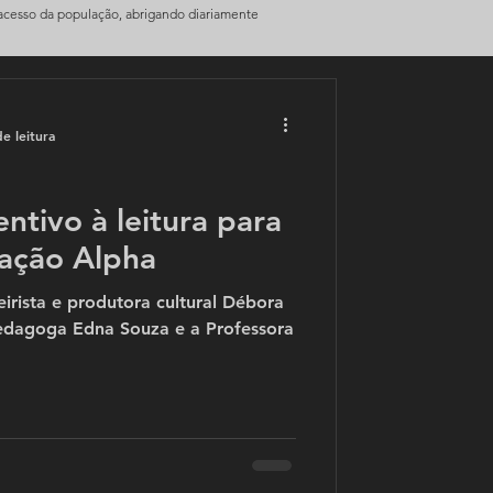
 acesso da população, abrigando diariamente
e leitura
ntivo à leitura para
ração Alpha
irista e produtora cultural Débora
edagoga Edna Souza e a Professora