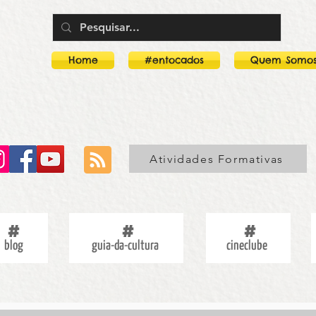
Home
#entocados
Quem Somo
Atividades Formativas
blog
guia-da-cultura
cineclube