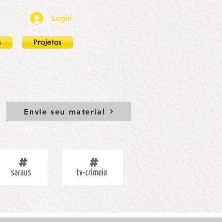
Login
s
Projetos
Envie seu material
saraus
tv-crimeia