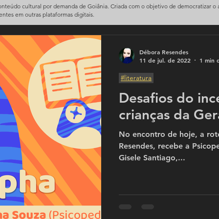
conteúdo cultural por demanda de Goiânia. Criada com o objetivo de democratizar o
sentes em outras plataformas digitais.
Débora Resendes
11 de jul. de 2022
1 min d
#literatura
Desafios do ince
crianças da Ge
No encontro de hoje, a rote
Resendes, recebe a Psicop
Gisele Santiago,...