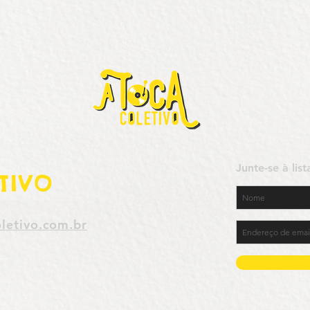
Junte-se à lis
TIVO
letivo.com.br