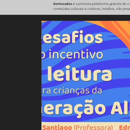
#entocados
é a primeira plataforma gratuita de 
conteúdos culturais e criativos, inéditos, não pre