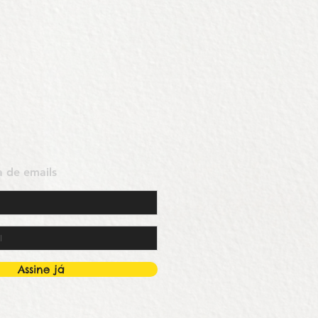
ta de emails
Assine já