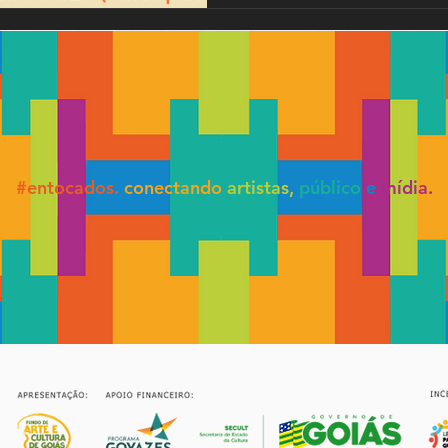
#entocados.
conectando
artistas,
público
e
mídia.