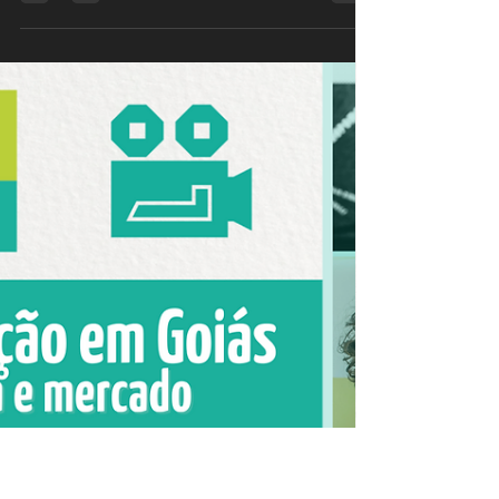
5 de mai. de 2022
1 min de leitura
#cinema
O Malabarista
Nesta edição do cineclube do #entocados,
vamos curtir o curta-metragem - O Malabarista.
Sinopse: O filme reúne fragmentos do cotidiano
e...