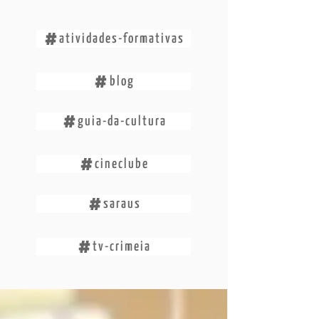
atividades-formativas
blog
guia-da-cultura
cineclube
saraus
tv-crimeia