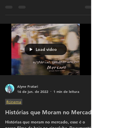
Cinema Goiano
O cinema negro e o negro no cinema goiano,
percepções sobre a realidade regional num
bate papo com o pesquisador sobre o cinema
negro...
Load video
Alyne Fratari
16 de jun. de 2022
1 min de leitura