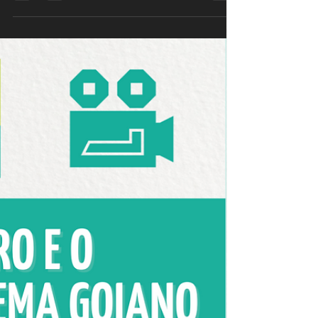
Hoje na Quinta de Cinema do #entocados,
vamos exibir o filme "Descrição da ilha da
saudade ou Baudelaire e os teus cabelos",
realizado em...