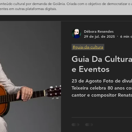
conteúdo cultural por demanda de Goiânia. Criada com o objetivo de democratizar o
sentes em outras plataformas digitais.
Débora Resendes
29 de jul. de 2025
6 min d
#guia-da-cultura
Guia Da Cultur
e Eventos
23 de Agosto Foto de divu
Teixeira celebra 80 anos 
cantor e compositor Renato