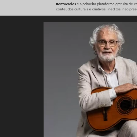
#entocados
é a primeira plataforma gratuita de 
conteúdos culturais e criativos, inéditos, não pre