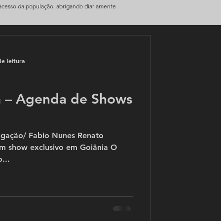
 acesso da população, abrigando diariamente
e leitura
a – Agenda de Shows
lgação/ Fabio Nunes Renato
com show exclusivo em Goiânia O
...