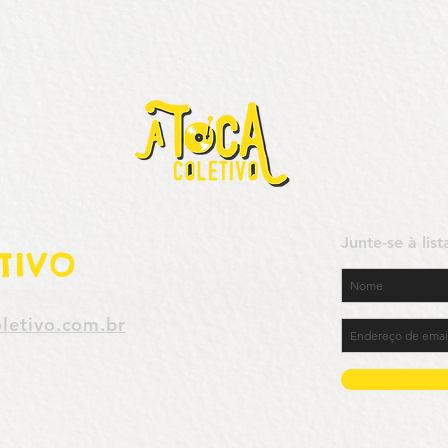
Junte-se à lis
TIVO
letivo.com.br