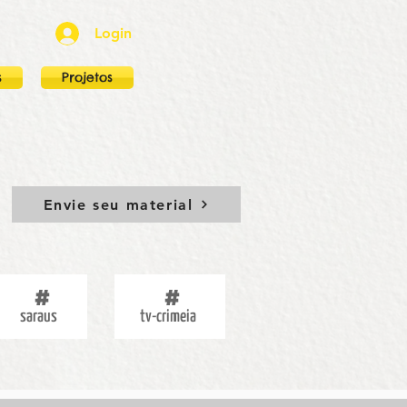
Login
s
Projetos
Envie seu material
saraus
tv-crimeia