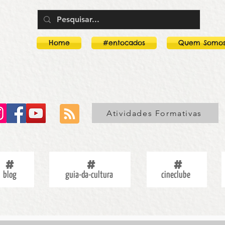
Home
#entocados
Quem Somo
Atividades Formativas
blog
guia-da-cultura
cineclube