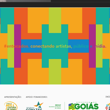
#entocados.
conectando
artistas,
público
e
mídia.